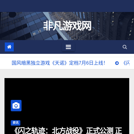
跳
至
内
非凡游戏网
容
独立游戏《天诺》定档7月6日上线！
《闪之轨迹：北方战役
资讯
正
《闪之轨迹：北方战役》公测定档6