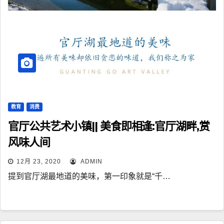
教育
消费
官厅公共艺术小镇|| 美食即相逢:官厅湖畔,赏
风味人间
12月 23, 2020
ADMIN
提到官厅湖最地道的美味，第一印象就是“千…