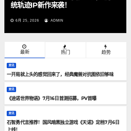
月25日 大疆Pocket 4幸运派送中
6月 16, 2026
ADMIN
最新
热门
趋势
资讯
一开局就上头的感觉回来了，经典魔兽对抗图依旧够味
资讯
《迪诺世界物语》7月16日首测招募，PV首曝
资讯
石智勇代言推荐！国风暗黑独立游戏《天诺》定档7月6日
上线！