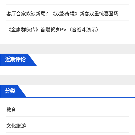
客厅合家欢缺新意？《双影奇境》新春双重惊喜登场
《金庸群侠传》首爆贺岁PV（含战斗演示）
近期评论
分类
教育
文化旅游