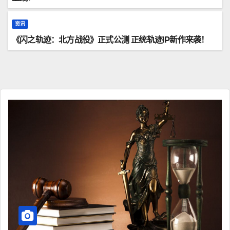
资讯
《闪之轨迹：北方战役》正式公测 正统轨迹IP新作来袭！