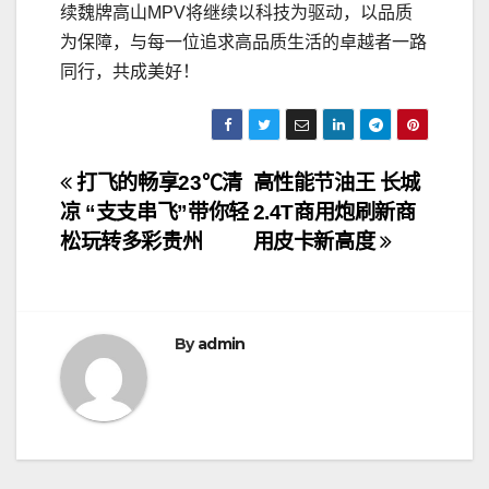
续魏牌高山MPV将继续以科技为驱动，以品质
为保障，与每一位追求高品质生活的卓越者一路
同行，共成美好！
文
打飞的畅享23℃清
高性能节油王 长城
凉 “支支串飞”带你轻
2.4T商用炮刷新商
章
松玩转多彩贵州
用皮卡新高度
导
航
By
admin