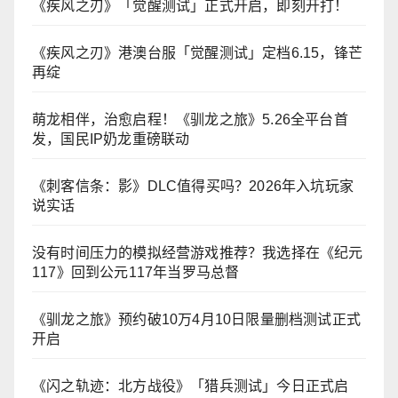
《疾风之刃》「觉醒测试」正式开启，即刻开打！
《疾风之刃》港澳台服「觉醒测试」定档6.15，锋芒
再绽
萌龙相伴，治愈启程！《驯龙之旅》5.26全平台首
发，国民IP奶龙重磅联动
《刺客信条：影》DLC值得买吗？2026年入坑玩家
说实话
没有时间压力的模拟经营游戏推荐？我选择在《纪元
117》回到公元117年当罗马总督
《驯龙之旅》预约破10万4月10日限量删档测试正式
开启
《闪之轨迹：北方战役》「猎兵测试」今日正式启