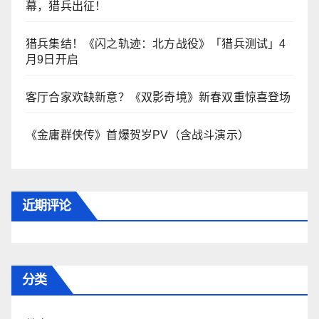
幕，猎兵出征！
猎兵集结！《闪之轨迹：北方战役》「猎兵测试」4
月9日开启
客厅合家欢缺新意？《双影奇境》新春双重惊喜登场
《金庸群侠传》首爆贺岁PV（含战斗演示）
近期评论
分类