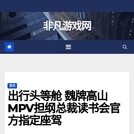
跳
至
内
非凡游戏网
容
资讯
出行头等舱 魏牌高山
MPV担纲总裁读书会官
方指定座驾