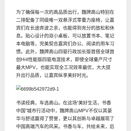
为了确保每一次的高品质出行，魏牌高山特别在
二排配备了同级唯一双悬浮式零重力座椅，让嘉
宾们在长途奔波之余，也能得到充分的放松和休
息。贴心设计的双小桌板，可以放置书本、笔记
本电脑等，完美契合嘉宾们办公、阅读的用车
习
惯。此外，魏牌高山四驱行政加长版首搭全球首
创Hi4性能版四驱电混技术，即使全球量产尺寸
最大MPV，也能实现全工况效率最优，大大提
升出行品质，让嘉宾纵享美好时光。
书读经典，车选高山。在这场“美好生活，书香
中国”城市行活动中，魏牌高山MPV不仅以其豪
华与舒适赢得了赞誉，更以其创新与卓越展现了
中国高端汽车的风采。书香与车，共绘未来，后