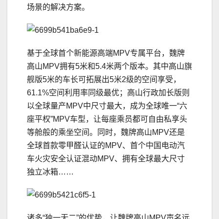
场景的解决方案。
基于全球首个新能源高端MPV专属平台，魏牌
高山MPV拥有5米和5.4米两个版本。其中高山旗
舰版5米的车长可拓展出5米2级的空间享受，
61.1%空间利用率同级最优；高山行政加长版则
以全球量产MPV中尺寸最大，成为全球唯一“六
座平权”MPV车型，让每座乘员都可自由私享头
等舱般的乘坐空间。同时，魏牌高山MPV还是
全球首款零甲醛认证的MPV、首个中国电动汽
车火灾安全认证混动MPV、拥有全球最大尺寸
独立冰箱……
诸多“独一无二”的优势，让魏牌高山MPV声名远