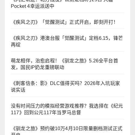
Pocket 4幸运派送中
《疾风之刃》「觉醒测试」正式开启，即刻开打！
《疾风之刃》港澳台服「觉醒测试」定档6.15，锋芒
再绽
萌龙相伴，治愈启程！《驯龙之旅》5.26全平台首
发，国民IP奶龙重磅联动
《刺客信条：影》DLC值得买吗？2026年入坑玩家
说实话
没有时间压力的模拟经营游戏推荐？我选择在《纪元
117》回到公元117年当罗马总督
《驯龙之旅》预约破10万4月10日限量删档测试正式