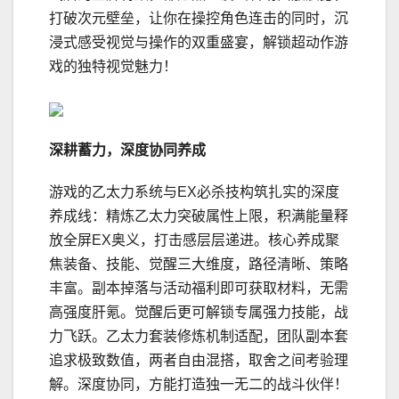
打破次元壁垒，让你在操控角色连击的同时，沉
浸式感受视觉与操作的双重盛宴，解锁超动作游
戏的独特视觉魅力！
深耕蓄力，深度协同养成
游戏的乙太力系统与EX必杀技构筑扎实的深度
养成线：精炼乙太力突破属性上限，积满能量释
放全屏EX奥义，打击感层层递进。核心养成聚
焦装备、技能、觉醒三大维度，路径清晰、策略
丰富。副本掉落与活动福利即可获取材料，无需
高强度肝氪。觉醒后更可解锁专属强力技能，战
力飞跃。乙太力套装修炼机制适配，团队副本套
追求极致数值，两者自由混搭，取舍之间考验理
解。深度协同，方能打造独一无二的战斗伙伴！