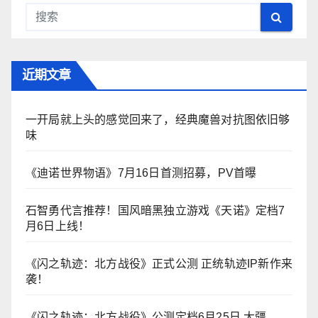
近期文章
一开局就上头的感觉回来了，经典魔兽对抗图依旧够
味
《迪诺世界物语》7月16日首测招募，PV首曝
石智勇代言推荐！国风暗黑独立游戏《天诺》定档7
月6日上线！
《闪之轨迹：北方战役》正式公测 正统轨迹IP新作来
袭！
《闪之轨迹：北方战役》公测定档6月25日 大疆