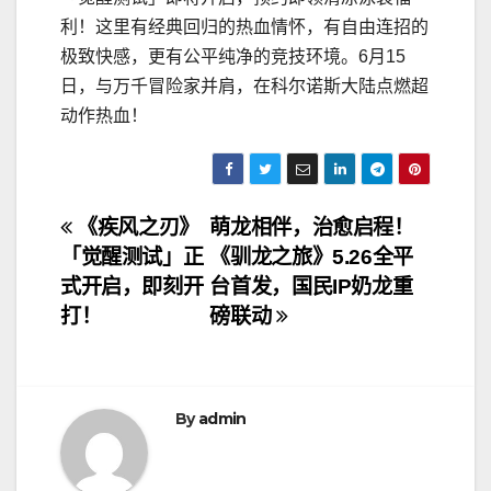
利！这里有经典回归的热血情怀，有自由连招的
极致快感，更有公平纯净的竞技环境。6月15
日，与万千冒险家并肩，在科尔诺斯大陆点燃超
动作热血！
文
《疾风之刃》
萌龙相伴，治愈启程！
「觉醒测试」正
《驯龙之旅》5.26全平
章
式开启，即刻开
台首发，国民IP奶龙重
导
打！
磅联动
航
By
admin