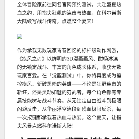
全体冒险家前往同名官网预约测试，共赴盛夏热
血之约，用指尖狂飙的连击与热血，在科尔诺斯
大陆续写战斗传奇，点燃整个夏天！
作为承载无数玩家青春回忆的标杆级动作网游，
《疾风之刃》以鲜明的3D漫画画风、酣畅淋漓
的无锁定战斗、丰富的角色成长体系，收获无数
玩家喜爱。在「觉醒测试」中，你将再度成为操
控疾风、斩破黑暗的英雄——不论是狂野连击的
斩狂，还是灵动如魅的刃武者，每个角色都有专
属技能树与战斗节奏。从无锁定自由战斗到极限
闪避反击，从华丽浮空连段到残血极限反杀，每
一次按键都承载着热血与热爱。这个夏天，让指
尖风暴点燃科尔诺斯大陆！