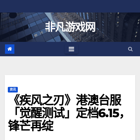
跳
至
内
非凡游戏网
容
资讯
《疾风之刃》港澳台服
「觉醒测试」定档6.15，
锋芒再绽