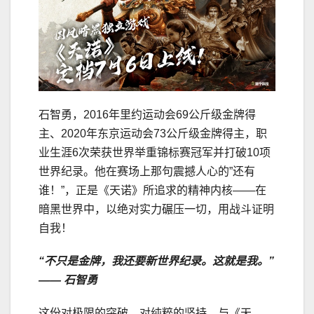
石智勇，2016年里约运动会69公斤级金牌得
主、2020年东京运动会73公斤级金牌得主，职
业生涯6次荣获世界举重锦标赛冠军并打破10项
世界纪录。他在赛场上那句震撼人心的”还有
谁！”，正是《天诺》所追求的精神内核——在
暗黑世界中，以绝对实力碾压一切，用战斗证明
自我！
“不只是金牌，我还要新世界纪录。这就是我。”
—— 石智勇
这份对极限的突破、对纯粹的坚持，与《天