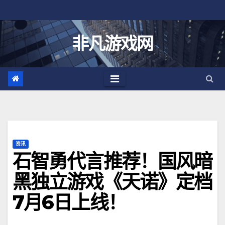
跳
至
内
非凡游戏网
容
资讯
石智勇代言推荐！国风暗
黑独立游戏《天诺》定档
7月6日上线！