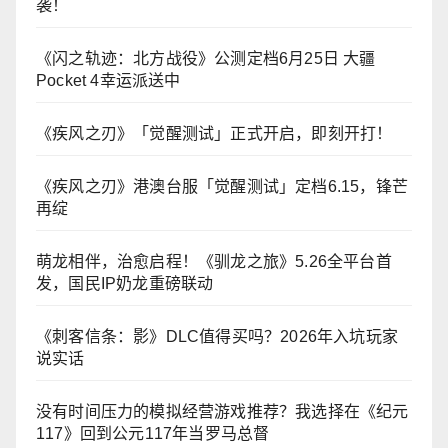
袭！
《闪之轨迹：北方战役》公测定档6月25日 大疆
Pocket 4幸运派送中
《疾风之刃》「觉醒测试」正式开启，即刻开打！
《疾风之刃》港澳台服「觉醒测试」定档6.15，锋芒
再绽
萌龙相伴，治愈启程！《驯龙之旅》5.26全平台首
发，国民IP奶龙重磅联动
《刺客信条：影》DLC值得买吗？2026年入坑玩家
说实话
没有时间压力的模拟经营游戏推荐？我选择在《纪元
117》回到公元117年当罗马总督