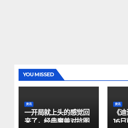
YOU MISSED
资讯
资讯
一开局就上头的感觉回
《迪
来了，经典魔兽对抗图
16