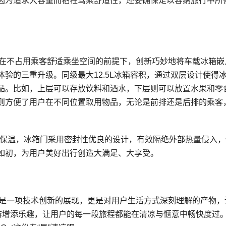
因为追求大容量而牺牲驾乘舒适性，还要确保足以容纳旅行中所
，在不占用乘客舒适乘坐空间的前提下，创新巧妙地将车载冰箱嵌
验的三重升级。同级最大12.5L冰箱容积，通过双层设计使得
品。比如，上层可以存放饮料和酒水，下层则可以放置水果和零
则方便了用户在不同位置取用物品，无论是前排还是后排的乘客
车保温，冰箱门采用密封性优良的设计，有效隔绝外部热量侵入，
如初，为用户美好出行创造大满足、大享受。
仅是一项技术创新的展现，更是对用户生活方式深刻理解的产物，
出游增添乐趣，让用户的每一段旅程都能在清凉与惬意中畅快度过