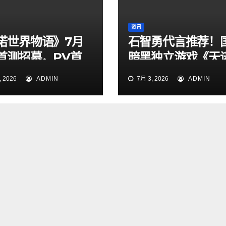
资讯
诺世界物语》7月
石智勇代言推荐！
日首测招募，PV首
暗黑独立游戏《天
定档7月6日上线！
 2026
ADMIN
7月 3, 2026
ADMIN