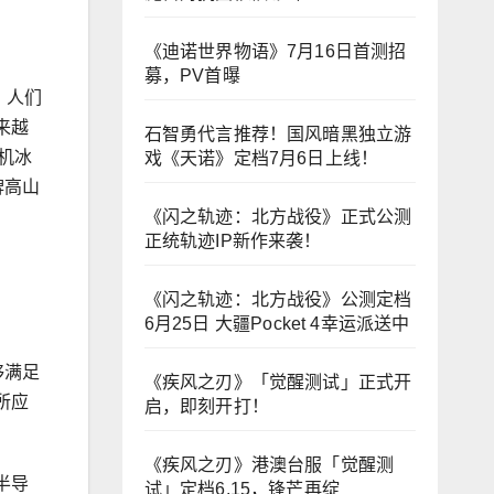
《迪诺世界物语》7月16日首测招
募，PV首曝
，人们
来越
石智勇代言推荐！国风暗黑独立游
机冰
戏《天诺》定档7月6日上线！
牌高山
《闪之轨迹：北方战役》正式公测
正统轨迹IP新作来袭！
《闪之轨迹：北方战役》公测定档
6月25日 大疆Pocket 4幸运派送中
够满足
《疾风之刃》「觉醒测试」正式开
所应
启，即刻开打！
《疾风之刃》港澳台服「觉醒测
半导
试」定档6.15，锋芒再绽