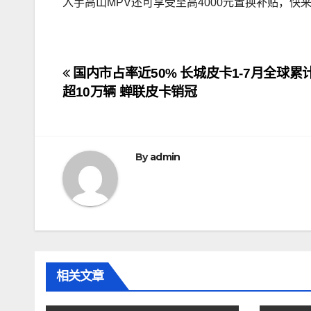
入手高山MPV还可享受至高4000元置换补贴，快来G
文
国内市占率近50% 长城皮卡1-7月全球累
超10万辆 蝉联皮卡销冠
章
导
航
By
admin
相关文章