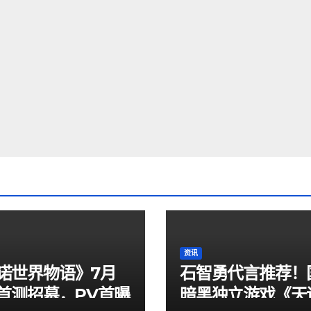
资讯
诺世界物语》7月
石智勇代言推荐！
日首测招募，PV首曝
暗黑独立游戏《天