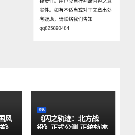
律责任。用户应自行判断内容之真
实性。如有不适当或对于文章出处
有疑虑，请联络我们告知
qq825890484
资讯
国风
《闪之轨迹：北方战
诺》
役》正式公测 正统轨迹