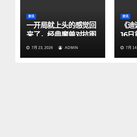
资讯
资讯
一开局就上头的感觉回
《迪
来了，经典魔兽对抗图
16
依旧够味
曝
7月 23, 2026
ADMIN
7月 14,