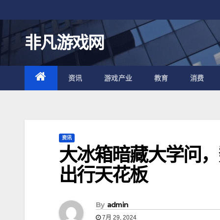
跳
至
内
非凡游戏网
容
资讯
游戏产业
教育
消费
资讯
大冰箱暗藏大学问，
出行天花板
By
admin
7月 29, 2024