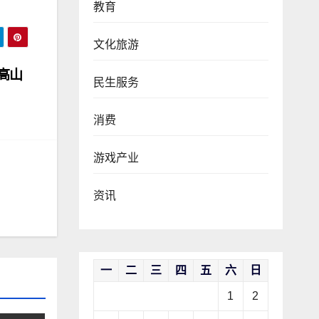
教育
文化旅游
高山
民生服务
消费
游戏产业
资讯
一
二
三
四
五
六
日
1
2