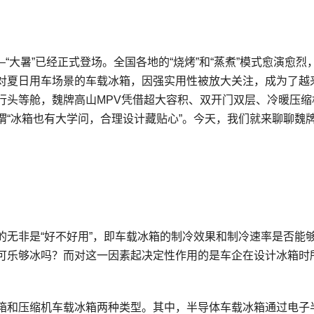
“大暑”已经正式登场。全国各地的“烧烤”和“蒸煮”模式愈演愈烈
对夏日用车场景的车载冰箱，因强实用性被放大关注，成为了越
行头等舱，魏牌高山MPV凭借超大容积、双开门双层、冷暖压缩
谓“冰箱也有大学问，合理设计藏贴心”。今天，我们就来聊聊魏
的无非是“好不好用”，即车载冰箱的制冷效果和制冷速率是否能
可乐够冰吗？而对这一因素起决定性作用的是车企在设计冰箱时
箱和压缩机车载冰箱两种类型。其中，半导体车载冰箱通过电子