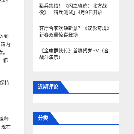
需的
猎兵集结！《闪之轨迹：北方战
役》「猎兵测试」4月9日开启
客厅合家欢缺新意？《双影奇境》
新春双重惊喜登场
入到
冰箱内
《金庸群侠传》首爆贺岁PV（含
食。
战斗演示）
，都
保持
近期评论
分类
诠释
。现在