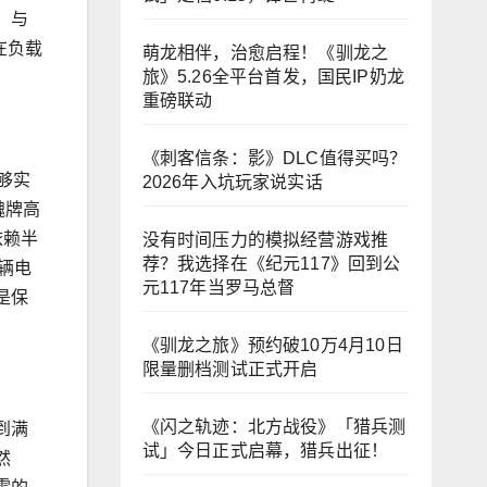
，与
在负载
萌龙相伴，治愈启程！《驯龙之
旅》5.26全平台首发，国民IP奶龙
重磅联动
《刺客信条：影》DLC值得买吗？
够实
2026年入坑玩家说实话
魏牌高
依赖半
没有时间压力的模拟经营游戏推
荐？我选择在《纪元117》回到公
辆电
元117年当罗马总督
是保
《驯龙之旅》预约破10万4月10日
限量删档测试正式开启
《闪之轨迹：北方战役》「猎兵测
到满
试」今日正式启幕，猎兵出征！
然