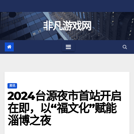
跳
至
内
非凡游戏网
容
资讯
2024台源夜市首站开启
在即，以“福文化”赋能
淄博之夜