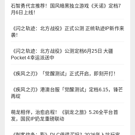
石智勇代言推荐！国风暗黑独立游戏《天诺》定档7
月6日上线！
《闪之轨迹：北方战役》正式公测 正统轨迹IP新作来
袭！
《闪之轨迹：北方战役》公测定档6月25日 大疆
Pocket 4幸运派送中
《疾风之刃》「觉醒测试」正式开启，即刻开打！
《疾风之刃》港澳台服「觉醒测试」定档6.15，锋芒
再绽
萌龙相伴，治愈启程！《驯龙之旅》5.26全平台首
发，国民IP奶龙重磅联动
《刺客信条：影》DLC值得买吗？2026年入坑玩家