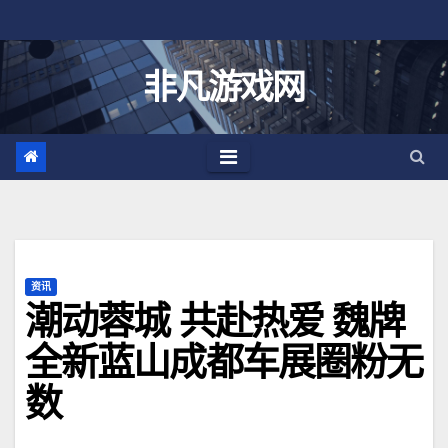
跳
至
内
非凡游戏网
容
资讯
潮动蓉城 共赴热爱 魏牌
全新蓝山成都车展圈粉无
数