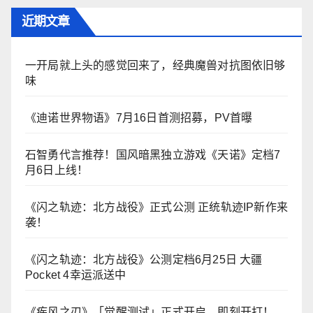
近期文章
一开局就上头的感觉回来了，经典魔兽对抗图依旧够
味
《迪诺世界物语》7月16日首测招募，PV首曝
石智勇代言推荐！国风暗黑独立游戏《天诺》定档7
月6日上线！
《闪之轨迹：北方战役》正式公测 正统轨迹IP新作来
袭！
《闪之轨迹：北方战役》公测定档6月25日 大疆
Pocket 4幸运派送中
《疾风之刃》「觉醒测试」正式开启，即刻开打！