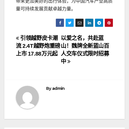
带来更加美好的出行体验，为中国汽车产业高质
量可持续发展贡献卓越力量。
文
引领越野皮卡潮
以爱之名，共赴蓝
流 2.4T越野炮重磅
山！魏牌全新蓝山百
章
上市 17.88万元起
人交车仪式限时招募
导
中
航
By
admin