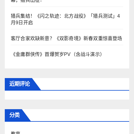
幕，猎兵出征！
猎兵集结！《闪之轨迹：北方战役》「猎兵测试」4
月9日开启
客厅合家欢缺新意？《双影奇境》新春双重惊喜登场
《金庸群侠传》首爆贺岁PV（含战斗演示）
近期评论
分类
教育