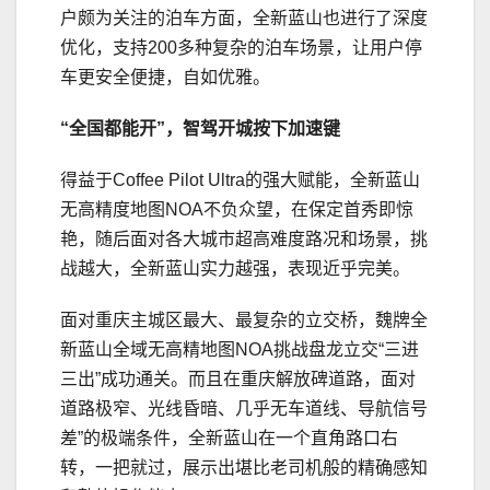
户颇为关注的泊车方面，全新蓝山也进行了深度
优化，支持200多种复杂的泊车场景，让用户停
车更安全便捷，自如优雅。
“全国都能开”
，
智驾开城
按下加速键
得益于Coffee Pilot Ultra的强大赋能，全新蓝山
无高精度地图NOA不负众望，在保定首秀即惊
艳，随后面对各大城市超高难度路况和场景，挑
战越大，全新蓝山实力越强，表现近乎完美。
面对重庆主城区最大、最复杂的立交桥，魏牌全
新蓝山全域无高精地图NOA挑战盘龙立交“三进
三出”成功通关。而且在重庆解放碑道路，面对
道路极窄、光线昏暗、几乎无车道线、导航信号
差”的极端条件，全新蓝山在一个直角路口右
转，一把就过，展示出堪比老司机般的精确感知