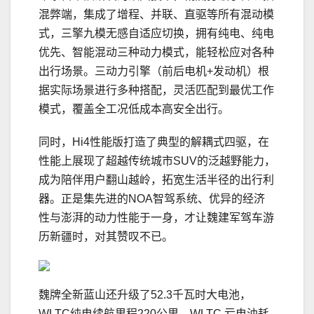
混弊端，集成了增程、并联、直驱等所有混动模
式，三擎九模无感自适应切换，拥有纯电、纯电
优先、智能混动三种动力模式，能轻松应对各种
出行场景。三动力引擎（前后电机+发动机）根
据实际场景进行多种搭配，灵活匹配到最优工作
模式，覆盖全工况低成本高安全出行。
同时，Hi4性能版打造了典型的解耦式四驱，在
性能上展现了超越传统城市SUV的泛越野能力，
成为陪伴用户翻山越岭，拓宽生活半径的出行利
器。正是集先进的NOA智驾系统、优异的经济
性与澎湃的动力性能于一身，才让魏建军驾车游
历新疆时，对其赞叹不已。
魏牌全新蓝山还升级了52.3千瓦时大电池，
WLTC纯电续航里程220公里，WLTC 亏电油耗