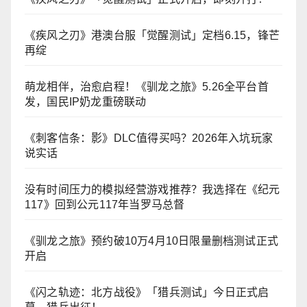
《疾风之刃》港澳台服「觉醒测试」定档6.15，锋芒
再绽
萌龙相伴，治愈启程！《驯龙之旅》5.26全平台首
发，国民IP奶龙重磅联动
《刺客信条：影》DLC值得买吗？2026年入坑玩家
说实话
没有时间压力的模拟经营游戏推荐？我选择在《纪元
117》回到公元117年当罗马总督
《驯龙之旅》预约破10万4月10日限量删档测试正式
开启
《闪之轨迹：北方战役》「猎兵测试」今日正式启