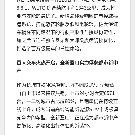
6.6 L，WLTC 综合续航里程1343公里，成为性
能与效能的最优解。新增毫秒级响应的电控减振
器系统，搭配静音轮胎及低风阻轮辋，极大保证
车辆在不同路况下的行驶平顺性与操纵稳定性，
加之后五连杆独立悬架和大师级底盘调校优化，
打造了百万级豪车的驾控体验。
百人交车火热开启
，
全新蓝山实力俘获都市新中
产
作为长城首款NOA智能六座旗舰SUV，全新蓝
山自上市以来持续热销，上市24小时大定8571
台，一二线城市占比超80%，且销量仍在持续直
线上升，成为当前高端智能新能源SUV市场极具
竞争力的车型。全新蓝山，正在成为都市新中产
智能化、高端化出行体验的新选择。