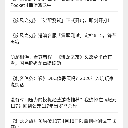
Pocket 4幸运派送中
《疾风之刃》「觉醒测试」正式开启，即刻开打！
《疾风之刃》港澳台服「觉醒测试」定档6.15，锋芒
再绽
萌龙相伴，治愈启程！《驯龙之旅》5.26全平台首
发，国民IP奶龙重磅联动
《刺客信条：影》DLC值得买吗？2026年入坑玩家
说实话
没有时间压力的模拟经营游戏推荐？我选择在《纪元
117》回到公元117年当罗马总督
《驯龙之旅》预约破10万4月10日限量删档测试正式
开启