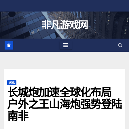
跳
至
内
非凡游戏网
容
资讯
长城炮加速全球化布局
户外之王山海炮强势登陆
南非