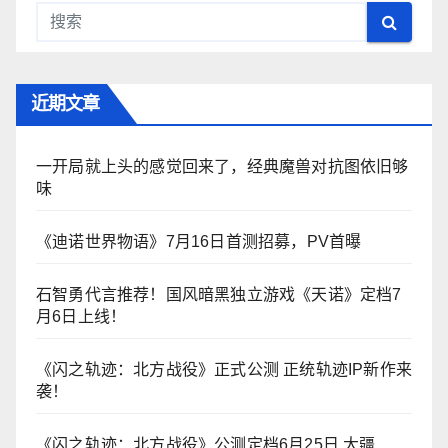
近期文章
一开局就上头的感觉回来了，经典魔兽对抗图依旧够
味
《迪诺世界物语》7月16日首测招募，PV首曝
石智勇代言推荐！国风暗黑独立游戏《天诺》定档7
月6日上线！
《闪之轨迹：北方战役》正式公测 正统轨迹IP新作来
袭！
《闪之轨迹：北方战役》公测定档6月25日 大疆