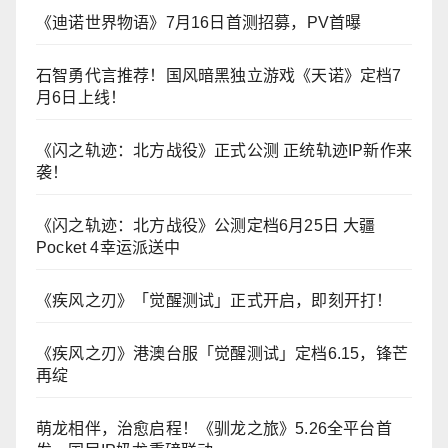
《迪诺世界物语》7月16日首测招募，PV首曝
石智勇代言推荐！国风暗黑独立游戏《天诺》定档7
月6日上线！
《闪之轨迹：北方战役》正式公测 正统轨迹IP新作来
袭！
《闪之轨迹：北方战役》公测定档6月25日 大疆
Pocket 4幸运派送中
《疾风之刃》「觉醒测试」正式开启，即刻开打！
《疾风之刃》港澳台服「觉醒测试」定档6.15，锋芒
再绽
萌龙相伴，治愈启程！《驯龙之旅》5.26全平台首