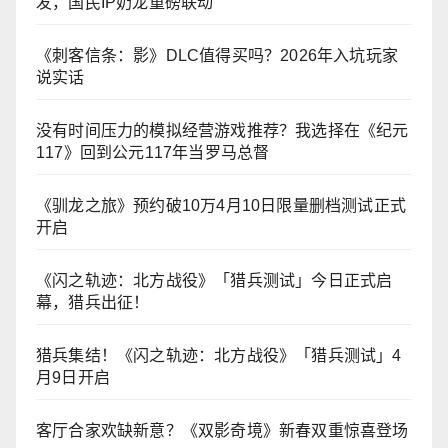
发，国民IP奶龙重磅联动
《刺客信条：影》DLC值得买吗？2026年入坑玩家
说实话
没有时间压力的模拟经营游戏推荐？我选择在《纪元
117》回到公元117年当罗马总督
《驯龙之旅》预约破10万4月10日限量删档测试正式
开启
《闪之轨迹：北方战役》「猎兵测试」今日正式启
幕，猎兵出征！
猎兵集结！《闪之轨迹：北方战役》「猎兵测试」4
月9日开启
客厅合家欢缺新意？《双影奇境》新春双重惊喜登场