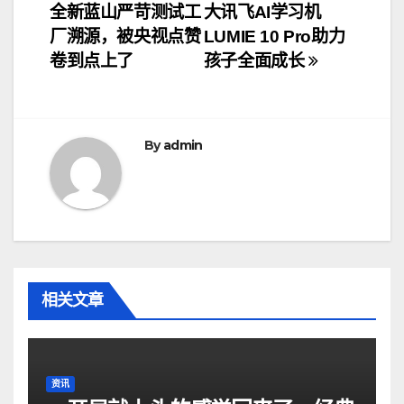
全新蓝山严苛测试工
大讯飞AI学习机
章
厂溯源，被央视点赞
LUMIE 10 Pro助力
导
卷到点上了
孩子全面成长
航
By
admin
相关文章
资讯