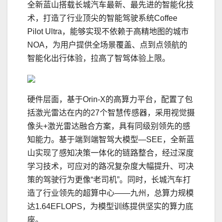
全新蓝山搭载长城汽车最新、最先进的智能化技
术，打造了行业顶尖的智能驾驶系统Coffee
Pilot Ultra，能够实现不依赖于高精地图的城市
NOA，为用户提供全场景覆盖、点到点领航的
智能化出行体验，拉高了智驾体验上限。
硬件层面，基于Orin-X的高算力平台，配置了包
括激光雷达在内的27个智慧传感器，采用视觉摄
像头+激光雷达融合方案，具有同级别领先的感
知能力。基于端到端智驾大模型—SEE，全新蓝
山实现了感知决策一体化的链路整合，经过深度
学
习
技术，可应对的路况复杂度大幅提升、可决
策的驾驶行为更像“老司机”。同时，长城汽车打
造了行业领先的超算中心——九州，总算力规模
达1.64EFLOPS，为模型训练提供坚实的算力底
座。