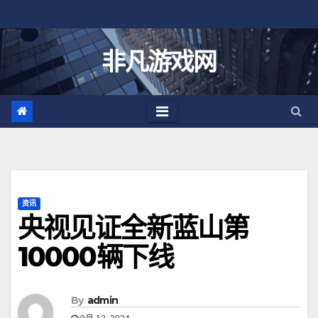
跳
至
内
非凡游戏网
容
资讯
央视见证全新蓝山第
10000辆下线
By
admin