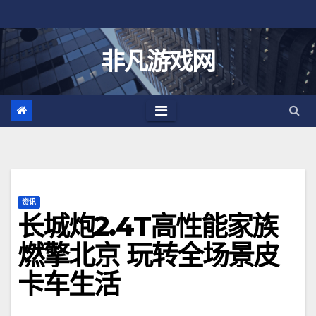
跳
至
内
非凡游戏网
容
资讯
长城炮2.4T高性能家族
燃擎北京 玩转全场景皮
卡车生活