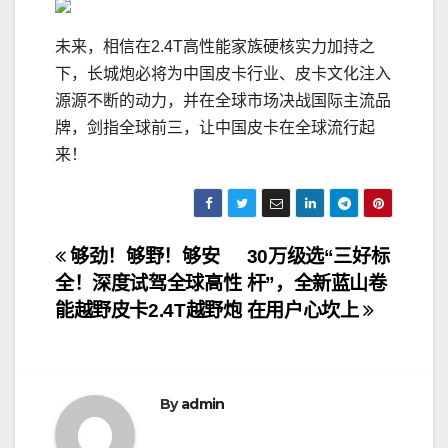
未来，相信在2.4T高性能家族硬核实力加持之
下，长城炮必将为中国皮卡行业、皮卡文化注入
源源不断的动力，并在全球市场决战国际主流品
牌，剑指全球前三，让中国皮卡在全球流行起
来！
文
够劲！够野！够安
30万级选“三好标
全！深度试驾全球高性
杆”，全新蓝山卷
章
能越野皮卡2.4T越野炮
在用户心坎上
导
航
By
admin