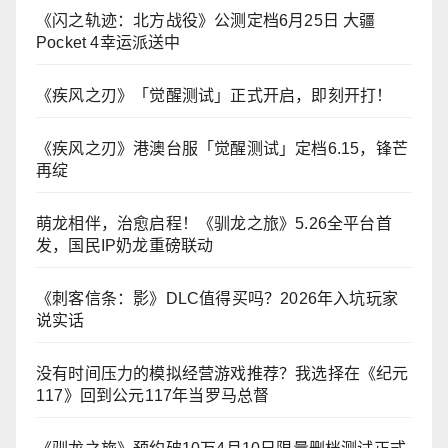
《闪之轨迹：北方战役》公测定档6月25日 大疆
Pocket 4幸运派送中
《疾风之刃》「觉醒测试」正式开启，即刻开打！
《疾风之刃》港澳台服「觉醒测试」定档6.15，锋芒
再绽
萌龙相伴，治愈启程！《驯龙之旅》5.26全平台首
发，国民IP奶龙重磅联动
《刺客信条：影》DLC值得买吗？2026年入坑玩家
说实话
没有时间压力的模拟经营游戏推荐？我选择在《纪元
117》回到公元117年当罗马总督