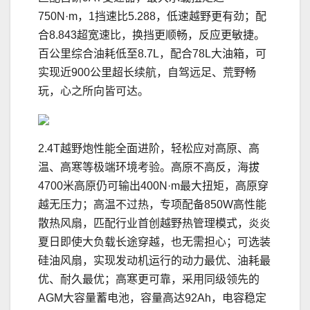
750N·m，1挡速比5.288，低速越野更有劲；配
合8.843超宽速比，换挡更顺畅，反应更敏捷。
百公里综合油耗低至8.7L，配合78L大油箱，可
实现近900公里超长续航，自驾远足、荒野畅
玩，心之所向皆可达。
2.4T越野炮性能全面进阶，轻松应对高原、高
温、高寒等极端环境考验。高原不高反，海拔
4700米高原仍可输出400N·m最大扭矩，高原穿
越无压力；高温不过热，专项配备850W高性能
散热风扇，匹配行业首创越野热管理模式，炎炎
夏日即使大负载长途穿越，也无需担心；可选装
硅油风扇，实现发动机运行的动力最优、油耗最
优、耐久最优；高寒更可靠，采用同级领先的
AGM大容量蓄电池，容量高达92Ah，电容稳定