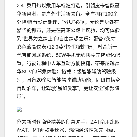
2.4T乘用炮以乘用车标准打造，引领皮卡智能豪
华新风潮，是户外生活新装备。全车拥有100余
处隔/吸音设计处理，“分贝”必争，无论是身处在
繁华的都市，还是在高速公路上疾驰，均可体验
到“世界为之静止”的自由静想之乐；配备7英寸
彩色液晶仪表+12.3英寸智联触控屏，融合新一
代智能网联系统，50W手机无线快充等智能化配
置，行驶过程中人车互动方便快捷，带来超越豪
华SUV的驾乘体验；搭载L2级智能辅助驾驶级
别，具备20余项智能驾驶辅助功能，同级首搭全
自动泊车，让驾驶“易如反掌”，更让安全“如影随
形”。
作为新时代商务精英的创富助手，2.4T商用炮匹
配AT、MT两款变速器，燃油经济性领先同级，