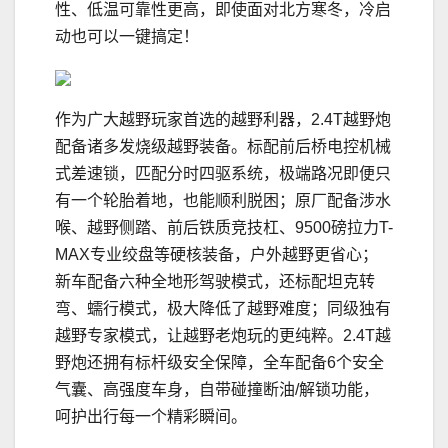
性、低温可靠性更高，即使面对北方寒冬，冷启
动也可以一键搞定！
作为广大越野玩家首选的越野利器，2.4T越野炮
配备诸多发烧级越野装备。标配前后桥电控机械
式差速锁，匹配分时四驱系统，极端路况即便只
有一个轮胎着地，也能顺利脱困；原厂配备涉水
喉、越野侧踏、前后铁质竞技杠、9500磅拉力T-
MAX专业绞盘等硬核装备，户外越野更省心；
新车配备六种全地形驾驶模式，还标配坦克转
弯、蠕行模式，极大降低了越野难度；同级独有
越野专家模式，让越野老炮玩的更纯粹。2.4T越
野炮还拥有标杆级安全保障，全车配备6个安全
气囊、高强度车身，自带碰撞断油/解锁功能，
呵护出行每一个精彩瞬间。