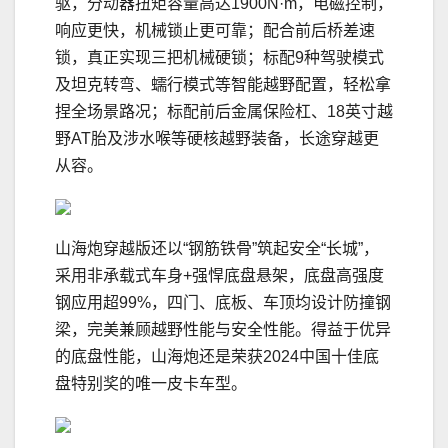
驱，分动器扭矩容量高达1900N·m，电磁控制，
响应更快，机械锁止更可靠；配合前后桥差速
锁，真正实现三把机械硬锁；标配9种驾驶模式
及坦克转弯、蠕行模式等智能越野配置，轻松拿
捏全场景路况；标配前后金属保险杠、18英寸越
野AT胎及涉水喉等硬核越野装备，长途穿越更
从容。
山海炮穿越版还以“钢筋铁骨”筑起安全“长城”，
采用非承载式车身+强悍底盘悬架，底盘高强度
钢应用超99%，四门、底板、车顶均设计防撞钢
梁，完美兼顾越野性能与安全性能。得益于优异
的底盘性能，山海炮还是荣获2024中国十佳底
盘特别奖的唯一皮卡车型。