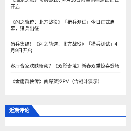
《驯龙之旅》预约破10万4月10日限量删档测试正式
开启
《闪之轨迹：北方战役》「猎兵测试」今日正式启
幕，猎兵出征！
猎兵集结！《闪之轨迹：北方战役》「猎兵测试」4
月9日开启
客厅合家欢缺新意？《双影奇境》新春双重惊喜登场
《金庸群侠传》首爆贺岁PV（含战斗演示）
近期评论