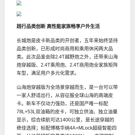
践行
品类创新
高性能家族畅享户外生活
长城炮是皮卡新品类的开创者，五年来始终坚持
品类创新，已形成时尚商用和乘用休闲两大品
类。此次品鉴会除2.4T越野炮之外，还带来山海
炮穿越版、2.4T乘用炮、2.4T商用炮全家族矩阵
车型，满足用户多元化需求。
山海炮穿越版为全场景穿越而生，是一台可以带
一家人舒适出行，从容征服全球山海的高端皮
卡。新车不仅动力强劲，还是国产唯一标配
78L+53L双油箱的皮卡，可独立供油、独立油量
显示，综合续航可达1400公里，是长途穿越的
绝佳选择；标配博格华纳4A+MLock超级智能四