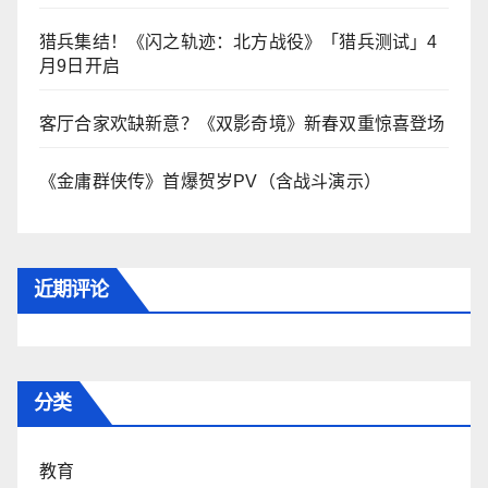
猎兵集结！《闪之轨迹：北方战役》「猎兵测试」4
月9日开启
客厅合家欢缺新意？《双影奇境》新春双重惊喜登场
《金庸群侠传》首爆贺岁PV（含战斗演示）
近期评论
分类
教育