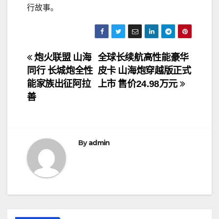
行故事。
文
炮火联盟 山海
全球长续航高性能豪华
同行 长城炮全性
皮卡 山海炮穿越版正式
章
能家族出征阿拉
上市 售价24.98万元
导
善
航
By
admin