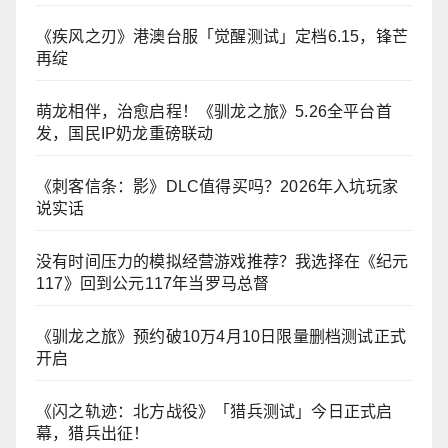
《疾风之刃》港澳台服「觉醒测试」定档6.15，锋芒
再绽
萌龙相伴，治愈启程！《驯龙之旅》5.26全平台首
发，国民IP奶龙重磅联动
《刺客信条：影》DLC值得买吗？2026年入坑玩家
说实话
没有时间压力的模拟经营游戏推荐？我选择在《纪元
117》回到公元117年当罗马总督
《驯龙之旅》预约破10万4月10日限量删档测试正式
开启
《闪之轨迹：北方战役》「猎兵测试」今日正式启
幕，猎兵出征！