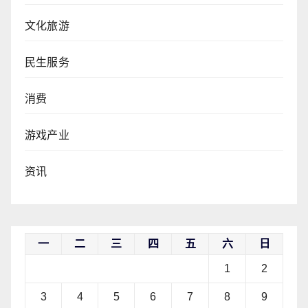
文化旅游
民生服务
消费
游戏产业
资讯
一
二
三
四
五
六
日
1
2
3
4
5
6
7
8
9