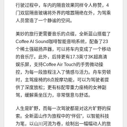
行驶过程中，车内的隔音效果同样令人称赞，4
门双层隔音玻璃将外界的喧嚣隔绝在外，为驾乘
人员营造了一个静谧的空间。
美妙的旅行更需要音乐的点缀，全新蓝山搭载了
Coffee AI Sound咖啡智能音响系统，配备了23
个稀土强磁扬声器，可以将车内变成了一个移动
的音乐厅。此外，后排更有17.3英寸3K超高清
娱乐屏，支持Coffee Air Touch的手势微动操
控，为每一段旅程注入了情感与活力。舟车劳顿
时，主驾座椅的8点按摩功能，可以为驾驶者提
供了深度放松；更有标配零重力座椅的女神副
驾，缓解乘坐压力，非常惬意与舒适。
人生是旷野，而每一次驾驶都是对这片旷野的探
索。全新蓝山作为旅程中的“伴侣”，以智能科技
为笔，以山川河流为卷，绘制出一幅幅动人的旅