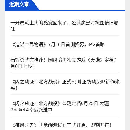
近期文章
一开局就上头的感觉回来了，经典魔兽对抗图依旧够
味
《迪诺世界物语》7月16日首测招募，PV首曝
石智勇代言推荐！国风暗黑独立游戏《天诺》定档7
月6日上线！
《闪之轨迹：北方战役》正式公测 正统轨迹IP新作来
袭！
《闪之轨迹：北方战役》公测定档6月25日 大疆
Pocket 4幸运派送中
《疾风之刃》「觉醒测试」正式开启，即刻开打！