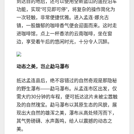
到达目的地后，还可以使用全新蓝山的遥控泊车
功能，实现“可见即可停”，将复杂的操作简化为
一次轻触，非常便捷优雅。进入孟连·娜允古
镇，一股馥郁的咖啡香气便会迎面而来。这时走
进咖啡馆，点上一杯香浓的云南咖啡，坐在窗
边，享受着午后的悠闲时光，十分令人沉醉。
动态之美，岂止
勐
马瀑布
抵达孟连县后，绝不容错过的自然奇观是那隐秘
的野生瀑布——勐马瀑布。从孟连市区出发，仅
需大约30分钟的车程，便可抵达这片未被尘嚣触
及的自然瑰宝。勐马瀑布以其原生态的风貌，展
现出大自然的雄浑之美，瀑布从高处倾泻而下，
其气势磅礴、水声轰鸣，给人以震撼的动态之
美。