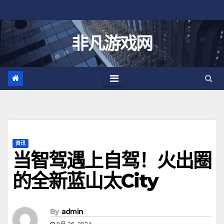
跳
至
内
非凡游戏网
容
资讯
当智驾遇上自驾！火出圈
的全新蓝山太City
By
admin