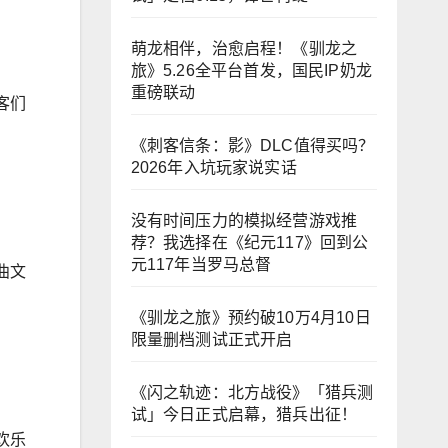
萌龙相伴，治愈启程！《驯龙之
旅》5.26全平台首发，国民IP奶龙
重磅联动
客们
《刺客信条：影》DLC值得买吗？
2026年入坑玩家说实话
没有时间压力的模拟经营游戏推
荐？我选择在《纪元117》回到公
元117年当罗马总督
曲文
《驯龙之旅》预约破10万4月10日
限量删档测试正式开启
《闪之轨迹：北方战役》「猎兵测
试」今日正式启幕，猎兵出征！
欢乐