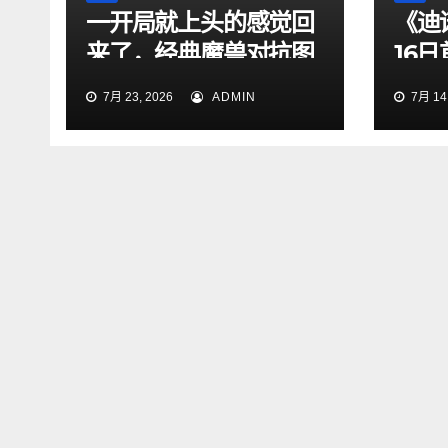
一开局就上头的感觉回
《迪
来了，经典魔兽对抗图
16
依旧够味
曝
7月 23, 2026
ADMIN
7月 14,