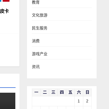
教育
享皮卡
文化旅游
民生服务
消费
游戏产业
资讯
一
二
三
四
五
六
日
1
2