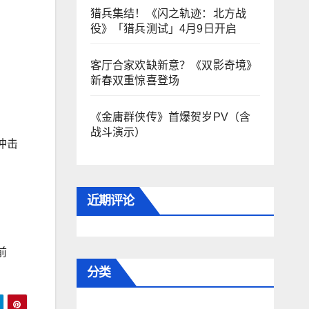
猎兵集结！《闪之轨迹：北方战
役》「猎兵测试」4月9日开启
客厅合家欢缺新意？《双影奇境》
新春双重惊喜登场
《金庸群侠传》首爆贺岁PV（含
战斗演示）
冲击
近期评论
前
分类