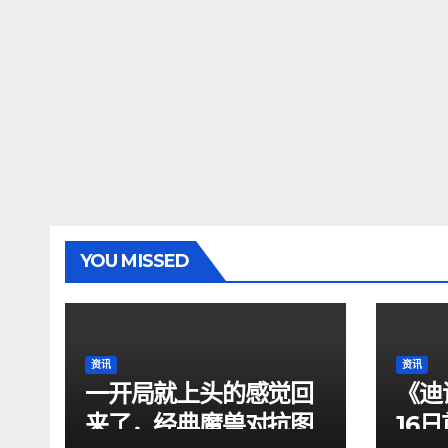
YOU MISSED
资讯
资讯
一开局就上头的感觉回
《迪
来了，经典魔兽对抗图
16