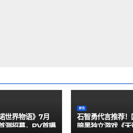
资讯
诺世界物语》7月
石智勇代言推荐！
日首测招募，PV首曝
暗黑独立游戏《天