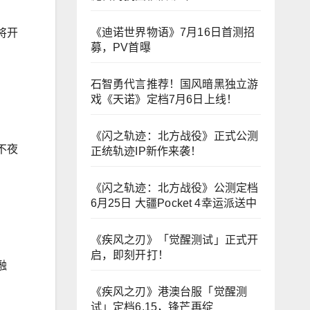
《迪诺世界物语》7月16日首测招
将开
募，PV首曝
石智勇代言推荐！国风暗黑独立游
戏《天诺》定档7月6日上线！
《闪之轨迹：北方战役》正式公测
不夜
正统轨迹IP新作来袭！
《闪之轨迹：北方战役》公测定档
6月25日 大疆Pocket 4幸运派送中
《疾风之刃》「觉醒测试」正式开
启，即刻开打！
融
《疾风之刃》港澳台服「觉醒测
试」定档6.15，锋芒再绽