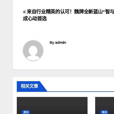
文
来自行业精英的认可！魏牌全新蓝山“智与
成心动首选
章
导
航
By
admin
相关文章
资讯
资讯