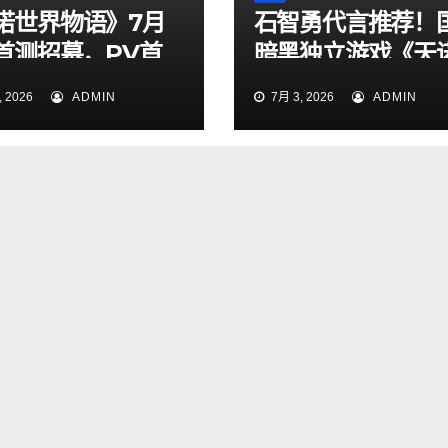
诺世界物语》7月
石智勇代言推荐！
日首测招募，PV首
暗黑独立游戏《天
定档7月6日上线！
 2026
ADMIN
7月 3, 2026
ADMIN