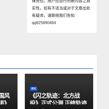
律责任。用户应自行判断内容之真
实性。如有不适当或对于文章出处
有疑虑，请联络我们告知
qq825890484
资讯
国风
《闪之轨迹：北方战
诺》
役》正式公测 正统轨迹