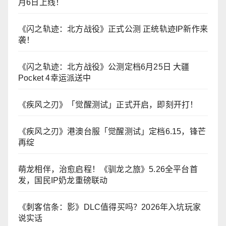
月6日上线！
《闪之轨迹：北方战役》正式公测 正统轨迹IP新作来
袭！
《闪之轨迹：北方战役》公测定档6月25日 大疆
Pocket 4幸运派送中
《疾风之刃》「觉醒测试」正式开启，即刻开打！
《疾风之刃》港澳台服「觉醒测试」定档6.15，锋芒
再绽
萌龙相伴，治愈启程！《驯龙之旅》5.26全平台首
发，国民IP奶龙重磅联动
《刺客信条：影》DLC值得买吗？2026年入坑玩家
说实话