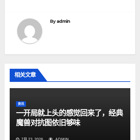
导
航
By
admin
相关文章
资讯
一开局就上头的感觉回来了，经典
魔兽对抗图依旧够味
7月 23, 2026
ADMIN