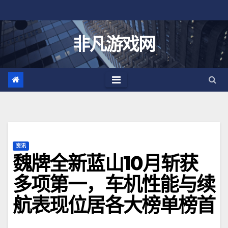
跳
至
内
非凡游戏网
容
资讯
魏牌全新蓝山10月斩获
多项第一，车机性能与续
航表现位居各大榜单榜首