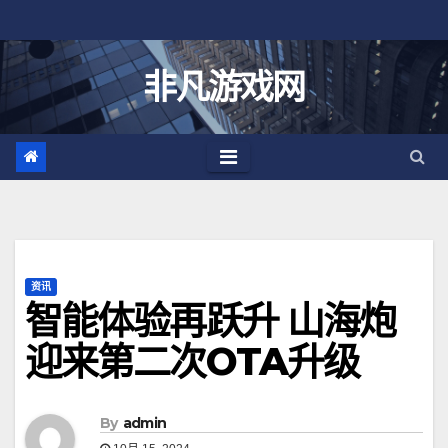
跳
至
内
非凡游戏网
容
资讯
智能体验再跃升 山海炮
迎来第二次OTA升级
By
admin