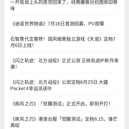
一开局就上头的感觉回来了，经典魔兽对抗图依旧够
味
《迪诺世界物语》7月16日首测招募，PV首曝
石智勇代言推荐！国风暗黑独立游戏《天诺》定档7
月6日上线！
《闪之轨迹：北方战役》正式公测 正统轨迹IP新作来
袭！
《闪之轨迹：北方战役》公测定档6月25日 大疆
Pocket 4幸运派送中
《疾风之刃》「觉醒测试」正式开启，即刻开打！
《疾风之刃》港澳台服「觉醒测试」定档6.15，锋芒
再绽