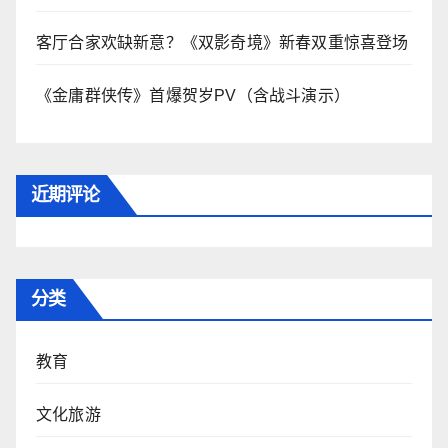
客厅合家欢缺新意？《双影奇境》新春双重惊喜登场
《金庸群侠传》首爆贺岁PV（含战斗演示）
近期评论
分类
教育
文化旅游