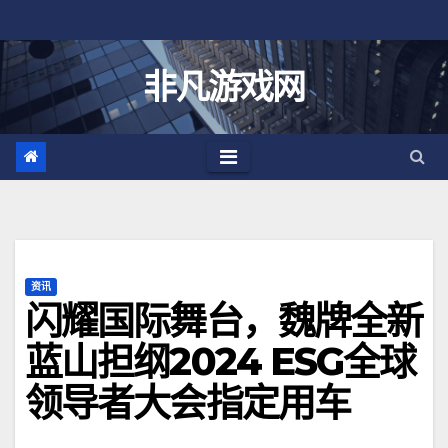
跳
至
内
非凡游戏网
容
资讯
闪耀国际舞台，魏牌全新
蓝山担纲2024 ESG全球
领导者大会指定用车