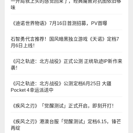
一开局就上头的感觉回来了，经典魔兽对抗图依旧够
味
《迪诺世界物语》7月16日首测招募，PV首曝
石智勇代言推荐！国风暗黑独立游戏《天诺》定档7
月6日上线！
《闪之轨迹：北方战役》正式公测 正统轨迹IP新作来
袭！
《闪之轨迹：北方战役》公测定档6月25日 大疆
Pocket 4幸运派送中
《疾风之刃》「觉醒测试」正式开启，即刻开打！
《疾风之刃》港澳台服「觉醒测试」定档6.15，锋芒
再绽