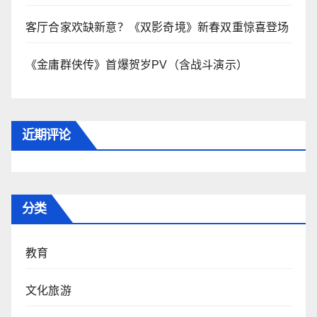
客厅合家欢缺新意？《双影奇境》新春双重惊喜登场
《金庸群侠传》首爆贺岁PV（含战斗演示）
近期评论
分类
教育
文化旅游