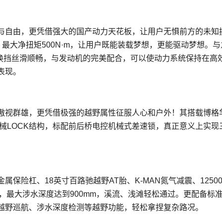
与自由，更凭借强大的国产动力天花板，让用户无惧前方的未知
kW，最大净扭矩500N·m，让用户既能装载梦想，更能驱动梦想。
，换挡丝滑顺畅，与发动机的完美配合，可以使动力系统保持在高
表现。
傲视群雄，更凭借极强的越野属性征服人心和户外！其搭载博格
成机械LOCK结构，标配前后桥电控机械式差速锁，真正意义上实现
险杠、18英寸百路驰越野AT胎、K-MAN氮气减震、12500
，最大涉水深度达到900mm，溪流、浅滩轻松通过。更配备标
越野巡航、涉水深度检测等越野功能，轻松拿捏复杂路况。