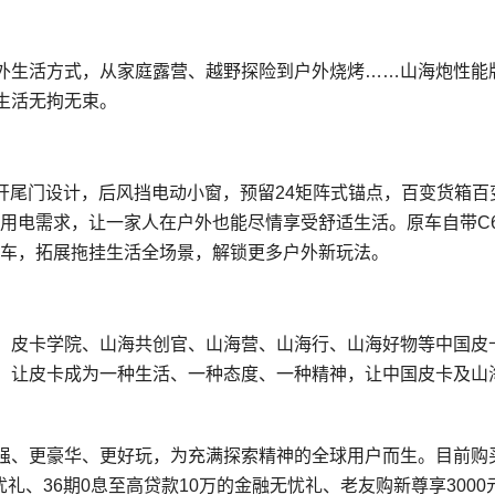
外生活方式，从家庭露营、越野探险到户外烧烤……山海炮性能
生活无拘无束。
平开尾门设计，后风挡电动小窗，预留24矩阵式锚点，百变货箱百
器用电需求，让一家人在户外也能尽情享受舒适生活。原车自带C
房车，拓展拖挂生活全场景，解锁更多户外新玩法。
、皮卡学院、山海共创官、山海营、山海行、山海好物等中国皮
，让皮卡成为一种生活、一种态度、一种精神，让中国皮卡及山
强、更豪华、更好玩，为充满探索精神的全球用户而生。目前购
礼、36期0息至高贷款10万的金融无忧礼、老友购新尊享3000