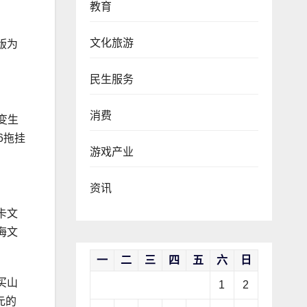
教育
文化旅游
版为
民生服务
消费
变生
6拖挂
游戏产业
资讯
卡文
海文
一
二
三
四
五
六
日
买山
1
2
元的