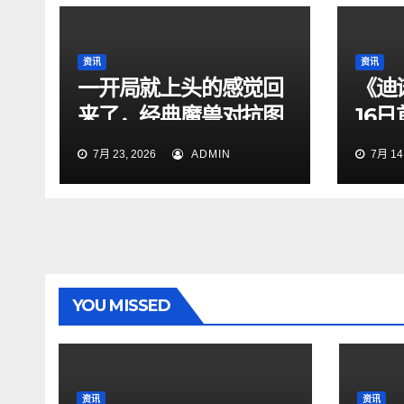
资讯
资讯
一开局就上头的感觉回
《迪
来了，经典魔兽对抗图
16
依旧够味
曝
7月 23, 2026
ADMIN
7月 14,
YOU MISSED
资讯
资讯