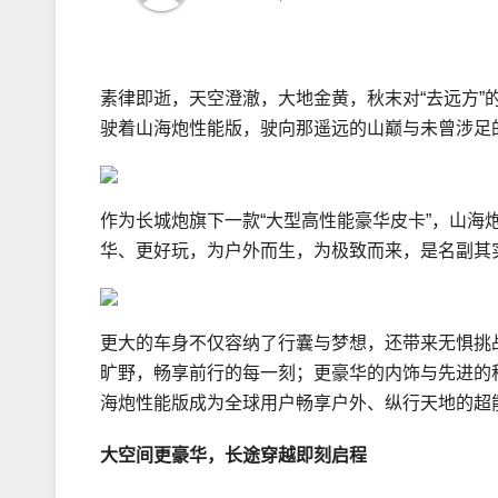
素律即逝，天空澄澈，大地金黄，秋末对“去远方
驶着山海炮性能版，驶向那遥远的山巅与未曾涉足
作为长城炮旗下一款“大型高性能豪华皮卡”，山
华、更好玩，为户外而生，为极致而来，是名副其
更大的车身不仅容纳了行囊与梦想，还带来无惧挑
旷野，畅享前行的每一刻；更豪华的内饰与先进的
海炮性能版成为全球用户畅享户外、纵行天地的超
大空间更
豪华
，
长途穿越
即刻启程