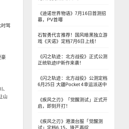
《迪诺世界物语》7月16日首测招
募，PV首曝
此时驾
石智勇代言推荐！国风暗黑独立游
戏《天诺》定档7月6日上线！
《闪之轨迹：北方战役》正式公测
更豪
正统轨迹IP新作来袭！
《闪之轨迹：北方战役》公测定档
6月25日 大疆Pocket 4幸运派送中
川、
让山
《疾风之刃》「觉醒测试」正式开
启，即刻开打！
《疾风之刃》港澳台服「觉醒测
试」定档6.15，锋芒再绽