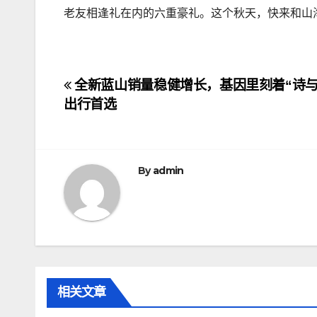
老友相逢礼在内的六重豪礼。这个秋天，快来和山
文
全新蓝山销量稳健增长，基因里刻着“诗与
出行首选
章
导
航
By
admin
相关文章