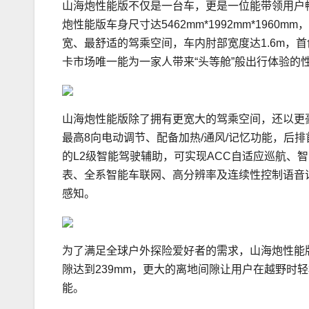
山海炮性能版不仅是一台车，更是一位能带领用户
炮性能版车身尺寸达5462mm*1992mm*19
宽、最舒适的驾乘空间，车内肘部宽度达1.6m，
卡市场唯一能为一家人带来“头等舱”般出行体验的
山海炮性能版除了拥有更宽大的驾乘空间，还以更
最高8向电动调节、配备加热/通风/记忆功能，后
的L2级智能驾驶辅助，可实现ACC自适应巡航、智慧
表、全系智能车联网、高分辨率及连续性控制语音识
感知。
为了满足全球户外探险爱好者的需求，山海炮性能版
隙达到239mm，更大的离地间隙让用户在越野时
能。