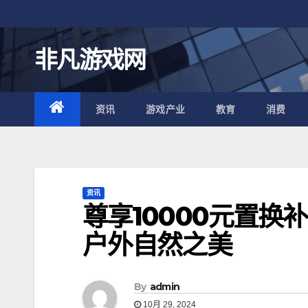
跳
至
内
非凡游戏网
容
资讯
游戏产业
教育
消费
资讯
尊享10000元置
户外自然之美
By
admin
10月 29, 2024