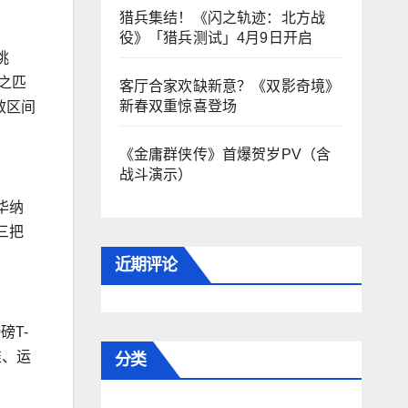
猎兵集结！《闪之轨迹：北方战
役》「猎兵测试」4月9日开启
挑
与之匹
客厅合家欢缺新意？《双影奇境》
新春双重惊喜登场
效区间
《金庸群侠传》首爆贺岁PV（含
战斗演示）
华纳
三把
近期评论
磅T-
准、运
分类