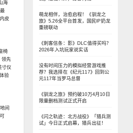
山海
、最
萌龙相伴，治愈启程！《驯龙之
国内皮
旅》5.26全平台首发，国民IP奶龙
重磅联动
《刺客信条：影》DLC值得买吗？
2026年入坑玩家说实话
座椅
。领先
没有时间压力的模拟经营游戏推
英寸仪
荐？我选择在《纪元117》回到公
体验
元117年当罗马总督
《驯龙之旅》预约破10万4月10日
限量删档测试正式开启
离地间
可
《闪之轨迹：北方战役》「猎兵测
试」今日正式启幕，猎兵出征！