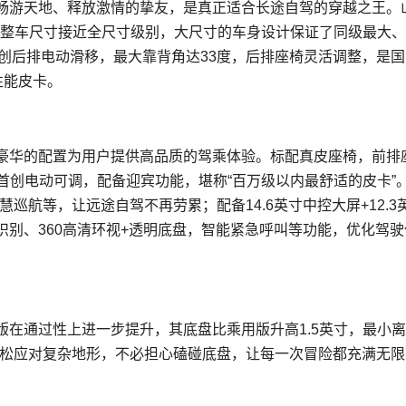
畅游天地、释放激情的挚友，是真正适合长途自驾的穿越之王。
60mm，整车尺寸接近全尺寸级别，大尺寸的车身设计保证了同级最大
首创后排电动滑移，最大靠背角达33度，后排座椅灵活调整，是
性能皮卡。
豪华的配置为用户提供高品质的驾乘体验。标配真皮座椅，前排
排首创电动可调，配备迎宾功能，堪称“百万级以内最舒适的皮卡”
巡航等，让远途自驾不再劳累；配备14.6英寸中控大屏+12.3
别、360高清环视+透明底盘，智能紧急呼叫等功能，优化驾驶
在通过性上进一步提升，其底盘比乘用版升高1.5英寸，最小
轻松应对复杂地形，不必担心磕碰底盘，让每一次冒险都充满无限