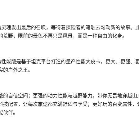
”的灵魂发出最后的召唤，等待着探险者的笔触去勾勒新的故事。
的荒野，眼前的景色不再只是风景，而是一种自由的化身。
海炮性能版是基于坦克平台打造的量产性能大皮卡，更大、更强、
实的户外之王。
战的自信空间；更强的动力性能与越野能力，带你无畏地穿越山
科技配置，让每次旅途都充满舒适与享受；更好玩的百变属性，
能伙伴。