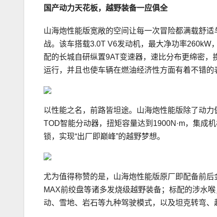
国产动力天花板
，越野装备一应俱全
山海炮性能版宽敞的空间让每一次冒险都满载舒适
战。该车搭载3.0T V6发动机，最大净功率260
配的长城自研纵置9AT变速器，速比分布更绵密
运行，并且也使车辆在燃油经济性方面有着不错的
以性能之名，前路皆坦途。山海炮性能版除了动力
TOD智能分动器，扭矩容量达到1900N·m，集
锁，实现“出厂即巅峰”的越野梦想。
尤为值得称赞的是，山海炮性能版原厂即配备前后金属保
MAX前绞盘等诸多发烧级越野装备；标配的涉水喉
动、雪地、岩石等九种驾驶模式，以及坦克转弯、