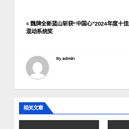
文
魏牌全新蓝山斩获“中国心”2024年度十
混动系统奖
章
导
航
By
admin
相关文章