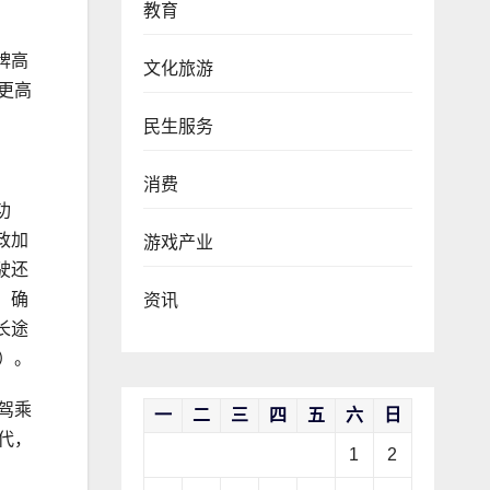
教育
牌高
文化旅游
更高
民生服务
消费
功
政加
游戏产业
驶还
，确
资讯
长途
）。
驾乘
一
二
三
四
五
六
日
代，
1
2