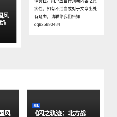
律责任。用户应自行判断内容之真
实性。如有不适当或对于文章出处
国风
有疑虑，请联络我们告知
诺》
qq825890484
资讯
国风
《闪之轨迹：北方战