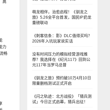
，高
萌龙相伴，治愈启程！《驯龙之
旅》5.26全平台首发，国民IP奶龙
重磅联动
《刺客信条：影》DLC值得买吗？
能
2026年入坑玩家说实话
能力
的流畅
没有时间压力的模拟经营游戏推
荐？我选择在《纪元117》回到公
元117年当罗马总督
《驯龙之旅》预约破10万4月10日
限量删档测试正式开启
《闪之轨迹：北方战役》「猎兵测
试」今日正式启幕，猎兵出征！
享