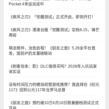
Pocket 4幸运派送中
《疾风之刃》「觉醒测试」正式开启，即刻开打！
《疾风之刃》港澳台服「觉醒测试」定档6.15，锋芒
再绽
萌龙相伴，治愈启程！《驯龙之旅》5.26全平台首
发，国民IP奶龙重磅联动
《刺客信条：影》DLC值得买吗？2026年入坑玩家
说实话
没有时间压力的模拟经营游戏推荐？我选择在《纪元
117》回到公元117年当罗马总督
《驯龙之旅》预约破10万4月10日限量删档测试正式
开启