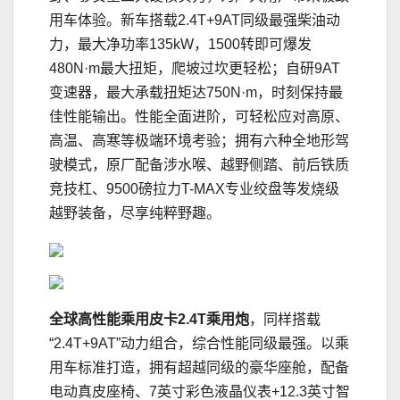
用车体验。新车搭载2.4T+9AT同级最强柴油动
力，最大净功率135kW，1500转即可爆发
480N·m最大扭矩，爬坡过坎更轻松；自研9AT
变速器，最大承载扭矩达750N·m，时刻保持最
佳性能输出。性能全面进阶，可轻松应对高原、
高温、高寒等极端环境考验；拥有六种全地形驾
驶模式，原厂配备涉水喉、越野侧踏、前后铁质
竞技杠、9500磅拉力T-MAX专业绞盘等发烧级
越野装备，尽享纯粹野趣。
全球高性能乘用皮卡2.4T乘用炮
，同样搭载
“2.4T+9AT”动力组合，综合性能同级最强。以乘
用车标准打造，拥有超越同级的豪华座舱，配备
电动真皮座椅、7英寸彩色液晶仪表+12.3英寸智