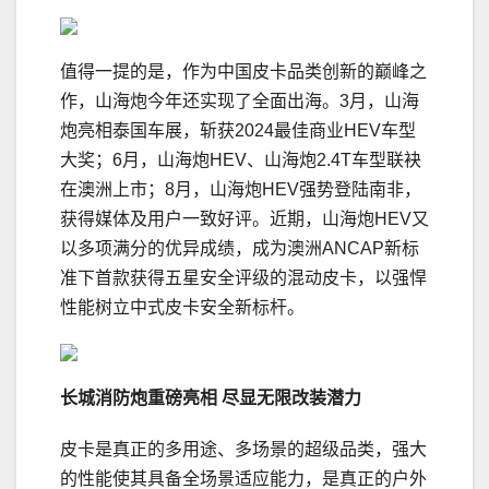
值得一提的是，作为中国皮卡品类创新的巅峰之
作，山海炮今年还实现了全面出海。3月，山海
炮亮相泰国车展，斩获2024最佳商业HEV车型
大奖；6月，山海炮HEV、山海炮2.4T车型联袂
在澳洲上市；8月，山海炮HEV强势登陆南非，
获得媒体及用户一致好评。近期，山海炮HEV又
以多项满分的优异成绩，成为澳洲ANCAP新标
准下首款获得五星安全评级的混动皮卡，以强悍
性能树立中式皮卡安全新标杆。
长城
消防炮
重磅亮相
尽显
无限改装潜力
皮卡是真正的多用途、多场景的超级品类，强大
的性能使其具备全场景适应能力，是真正的户外