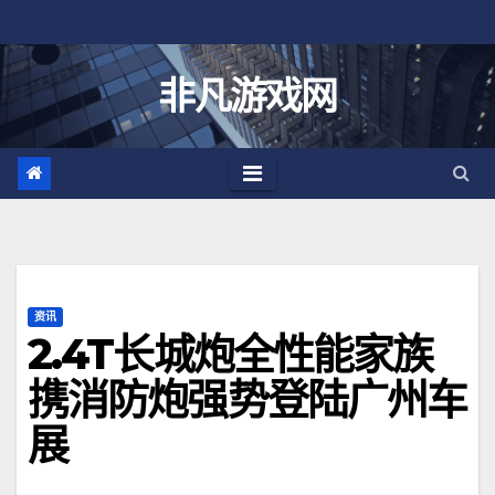
跳
至
内
非凡游戏网
容
资讯
2.4T长城炮全性能家族
携消防炮强势登陆广州车
展