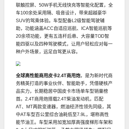
联触控屏、50W手机无线快充等智能化配置，全
车100余处采用隔、吸音设计，带来超越豪华
SUV的驾乘体验。车型配备L2级智能驾驶辅
助，功能涵盖ACC自适应巡航、ICA智能巡航等
20余项功能，更有五连杆后悬、大容量TOD智
能四驱以及四种驾驶模式，让用户轻松应对每一
种户外场景，远足自驾更从容。
全球高性能商用皮卡2.4T商用炮
，是为新时代商
务精英打造的事业伙伴、智能助手，凭借硬核产
品实力，长期稳居中国皮卡市场单车型销量榜
首。2.4T商用炮搭载2.4T柴油发动机，匹配
AT、MT两款变速器，燃油经济性领先同级，其
中AT车型百公里综合油耗低至7.9L，堪称高性
能节油王。车型采用加宽加厚高强度梯形车架和