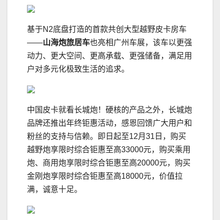
基于N2底盘打造的首款共创大型越野皮卡房车
——
山海炮旅居车
也亮相广州车展，该车以更强
动力、更大空间、更高承载、更强储备，满足用
户对多元化极致生活的追求。
中国皮卡就看长城炮！硬核的产品之外，长城炮
品牌还推出年终钜惠活动，感恩回馈广大用户和
粉丝的支持与信赖。即日起至12月31日，购买
越野炮享限时综合钜惠至高33000元，购买乘用
炮、商用炮享限时综合钜惠至高20000元，购买
金刚炮享限时综合钜惠至高18000元，价值拉
满，诚意十足。