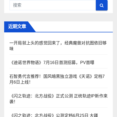
近期文章
一开局就上头的感觉回来了，经典魔兽对抗图依旧够
味
《迪诺世界物语》7月16日首测招募，PV首曝
石智勇代言推荐！国风暗黑独立游戏《天诺》定档7
月6日上线！
《闪之轨迹：北方战役》正式公测 正统轨迹IP新作来
袭！
《闪之轨迹：北方战役》公测定档6月25日 大疆