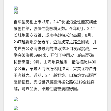
自车型亮相上市以来，2.4T长城炮全性能家族便
屡创佳绩，强悍性能吸粉无数。今年6月，2.4T
长城炮乘商双雄，成功挑战帕米尔高原；8月，
2.4T越野炮原装素车，登顶虎克之路金刚坡，并
向世界公路海拔最高的拉琼拉垭口发起挑战，一
举突破海拔5994米，开创了中国皮卡的越野海
拔新高度；9月，山海炮穿越版一箱油横跨1400
余公里，穿越大海道抵达阿拉善，完美诠释户外
王者魅力。近期，2.4T越野炮、山海炮穿越版再
赴新征程，完成世界最高海拔公路G219全线穿
越，可靠品质、卓越性能誉满越野圈。