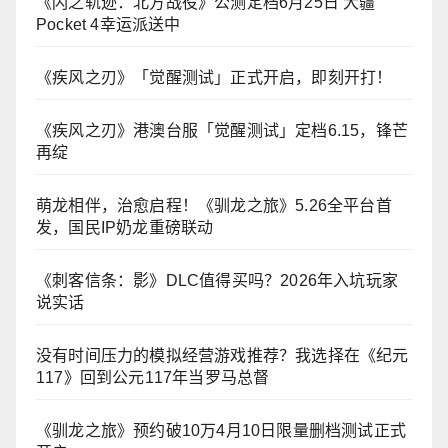
《闪之轨迹：北方战役》公测定档6月25日 大疆
Pocket 4幸运派送中
《疾风之刃》「觉醒测试」正式开启，即刻开打！
《疾风之刃》港澳台服「觉醒测试」定档6.15，锋芒
再绽
萌龙相伴，治愈启程！《驯龙之旅》5.26全平台首
发，国民IP奶龙重磅联动
《刺客信条：影》DLC值得买吗？2026年入坑玩家
说实话
没有时间压力的模拟经营游戏推荐？我选择在《纪元
117》回到公元117年当罗马总督
《驯龙之旅》预约破10万4月10日限量删档测试正式