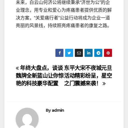
未来，白云山何济公将继续秉承“济世为公”的企
业理念，用专业和爱心为疼痛患者提供优质的解
决方案，“关爱痛行者”公益行动将成为企业一道
亮丽的风景线，持续照亮疼痛患者的康复之路。
文
年终大盘点，谈谈
东平大宋不夜城元旦
魏牌全新蓝山让你惊
活动精彩纷呈，星空
章
艳的科技豪华配置
之门震撼来袭！
导
航
By
admin