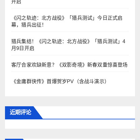
开启
《闪之轨迹：北方战役》「猎兵测试」今日正式启
幕，猎兵出征！
猎兵集结！《闪之轨迹：北方战役》「猎兵测试」4
月9日开启
客厅合家欢缺新意？《双影奇境》新春双重惊喜登场
《金庸群侠传》首爆贺岁PV（含战斗演示）
近期评论