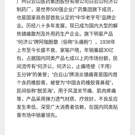
广州白云山医药集团股份有限公司白云山何济公
制药厂，是世界500强企业广药集团旗下成员，
也是国家商务部首批认定的“中华老字号”品牌企
业。历经八十多年发展，现已成为国内大型的解
热镇痛散剂及外用药生产企业。旗下明星产品
“何济公”牌阿咖酚散（俗称“头痛粉”），1938年
上市至今长盛不衰、家喻户晓，年销量超30亿
包，占据国内同类产品七成以上的市场份额，民
间流传有“何济公，何济公，止痛唔使（不用）
五分钟”的美誉；“白云山”牌消炎镇痛膏是国内首
个含药橡胶膏，被誉为“中国含药橡胶膏鼻祖”，
民间俗称“脱苦海”，用于风湿关节痛、肌肉疼痛
等，产品采用弹力透气材质、疗效好，不良反应
发生率低，深受广大消费者信赖，在国内同类贴
膏市场中销量领先。