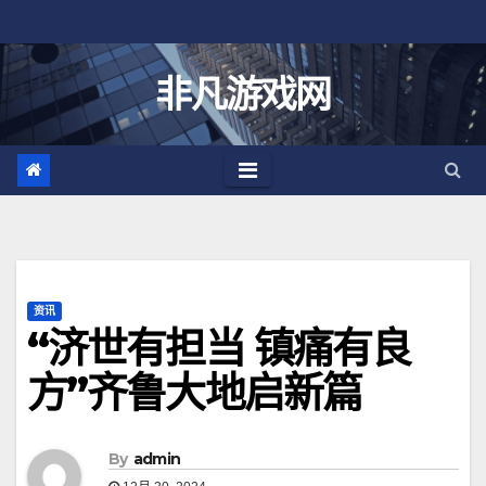
跳
至
内
非凡游戏网
容
资讯
“济世有担当 镇痛有良
方”齐鲁大地启新篇
By
admin