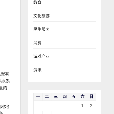
教育
文化旅游
民生服务
消费
游戏产业
资讯
头就有
供水系
意的
一
二
三
四
五
六
日
1
2
松地将
条，