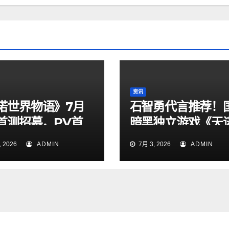
资讯
诺世界物语》7月
石智勇代言推荐！
日首测招募，PV首
暗黑独立游戏《天
定档7月6日上线！
 2026
ADMIN
7月 3, 2026
ADMIN