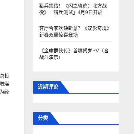
猎兵集结！《闪之轨迹：北方战
役》「猎兵测试」4月9日开启
客厅合家欢缺新意？《双影奇境》
新春双重惊喜登场
《金庸群侠传》首爆贺岁PV（含
战斗演示）
总投
新增煤
近期评论
为经
分类