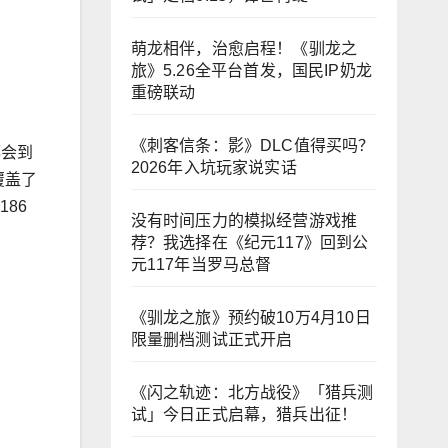
萌龙相伴，治愈启程！《驯龙之
旅》5.26全平台首发，国民IP奶龙
重磅联动
《刺客信条：影》DLC值得买吗？
都会到
2026年入坑玩家说实话
覆盖了
86
没有时间压力的模拟经营游戏推
荐？我选择在《纪元117》回到公
元117年当罗马总督
《驯龙之旅》预约破10万4月10日
限量删档测试正式开启
《闪之轨迹：北方战役》「猎兵测
试」今日正式启幕，猎兵出征！