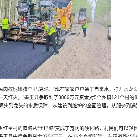
民肉孜妮娅孜罕·巴克说：“现在家家户户通了自来水，拧开水龙
红火。”墨玉县争取到了3866万元资金对5个乡镇121个村的
从源头到龙头的水质保障，从建设到维护的全面管理，从服务到满
乡红星村的道路从“土巴路”变成了宽阔的硬化路，村民们可以轻
县先后争取资金3750万元，在16个乡镇新建、升级道路455