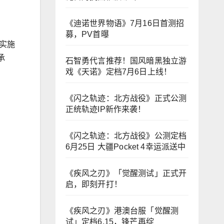
《迪诺世界物语》7月16日首测招
募，PV首曝
实施
承
石智勇代言推荐！国风暗黑独立游
戏《天诺》定档7月6日上线！
《闪之轨迹：北方战役》正式公测
正统轨迹IP新作来袭！
《闪之轨迹：北方战役》公测定档
6月25日 大疆Pocket 4幸运派送中
《疾风之刃》「觉醒测试」正式开
启，即刻开打！
《疾风之刃》港澳台服「觉醒测
试」定档6.15，锋芒再绽