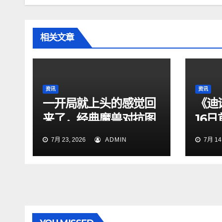
相关文章
资讯
资讯
一开局就上头的感觉回
《迪
来了，经典魔兽对抗图
16
依旧够味
曝
7月 23, 2026
ADMIN
7月 14,