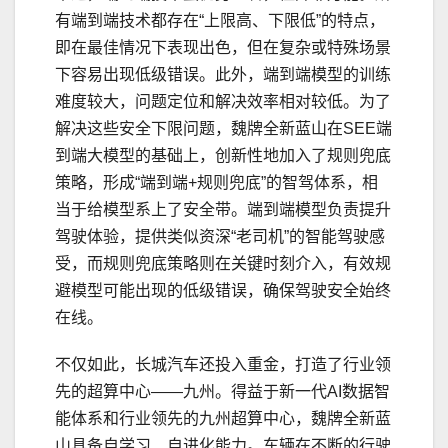
有端到端技术都存在“上限高、下限低”的特点，
即在最佳情况下表现出色，但在复杂或特殊场景
下容易出现低级错误。此外，端到端模型的训练
难度较大，问题定位和解决效率相对较低。为了
解决这些安全下限问题，魏牌全新蓝山在SEE端
到端大模型的基础上，创新性地加入了规则兜底
策略，形成“端到端+规则兜底”的智驾体系，相
当于给模型系上了安全带。端到端模型负责提升
驾驶体验，提供类似资深“老司机”的智能驾驶感
受，而规则兜底策略则在关键时刻介入，有效规
避模型可能出现的低级错误，确保驾驶安全始终
在线。
不仅如此，长城汽车还投入重金，打造了行业领
先的超算中心——九州。得益于新一代AI数据智
能体系和行业领先的九州超算中心，魏牌全新蓝
山具备自学
习
、自进化能力。车辆在不断的行驶