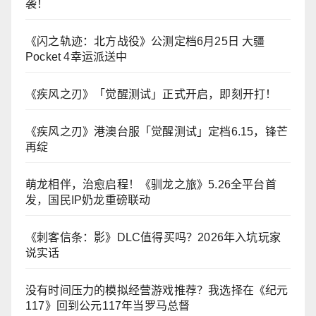
袭！
《闪之轨迹：北方战役》公测定档6月25日 大疆
Pocket 4幸运派送中
《疾风之刃》「觉醒测试」正式开启，即刻开打！
《疾风之刃》港澳台服「觉醒测试」定档6.15，锋芒
再绽
萌龙相伴，治愈启程！《驯龙之旅》5.26全平台首
发，国民IP奶龙重磅联动
《刺客信条：影》DLC值得买吗？2026年入坑玩家
说实话
没有时间压力的模拟经营游戏推荐？我选择在《纪元
117》回到公元117年当罗马总督