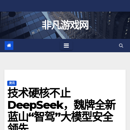
跳
至
内
非凡游戏网
容
资讯
技术硬核不止
DeepSeek，魏牌全新
蓝山“智驾”大模型安全
领先