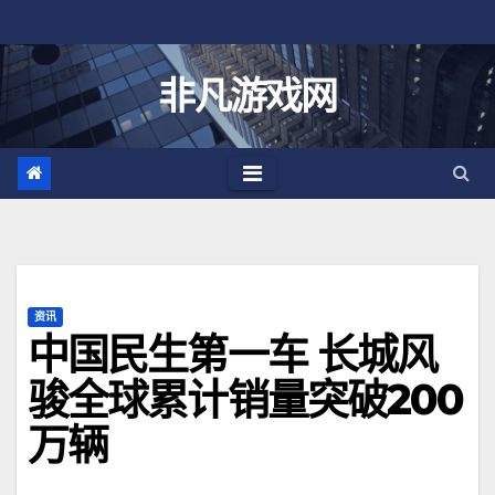
跳
至
内
非凡游戏网
容
资讯
中国民生第一车 长城风
骏全球累计销量突破200
万辆