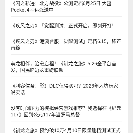
《闪之轨迹：北方战役》公测定档6月25日 大疆
Pocket 4幸运派送中
《疾风之刃》「觉醒测试」正式开启，即刻开打！
《疾风之刃》港澳台服「觉醒测试」定档6.15，锋芒
再绽
萌龙相伴，治愈启程！《驯龙之旅》5.26全平台首
发，国民IP奶龙重磅联动
《刺客信条：影》DLC值得买吗？2026年入坑玩家
说实话
没有时间压力的模拟经营游戏推荐？我选择在《纪元
117》回到公元117年当罗马总督
《驯龙之旅》预约破10万4月10日限量删档测试正式