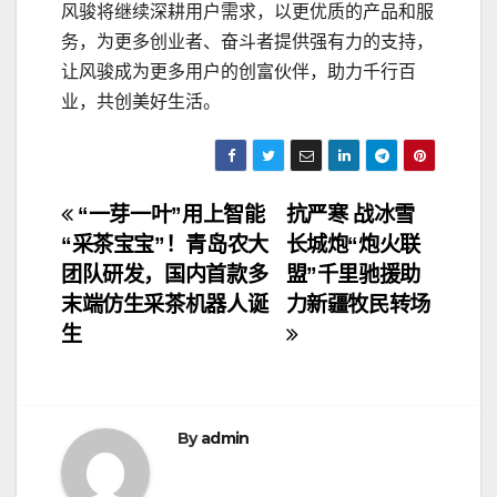
风骏将继续深耕用户需求，以更优质的产品和服
务，为更多创业者、奋斗者提供强有力的支持，
让风骏成为更多用户的创富伙伴，助力千行百
业，共创美好生活。
文
“一芽一叶”用上智能
抗严寒 战冰雪
“采茶宝宝”！青岛农大
长城炮“炮火联
章
团队研发，国内首款多
盟”千里驰援助
导
末端仿生采茶机器人诞
力新疆牧民转场
生
航
By
admin