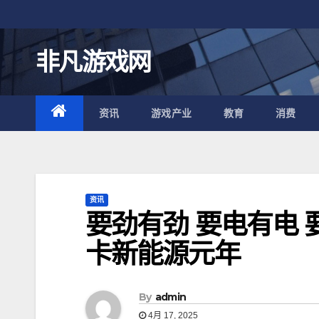
跳
至
内
非凡游戏网
容
资讯
游戏产业
教育
消费
资讯
要劲有劲 要电有电 
卡新能源元年
By
admin
4月 17, 2025