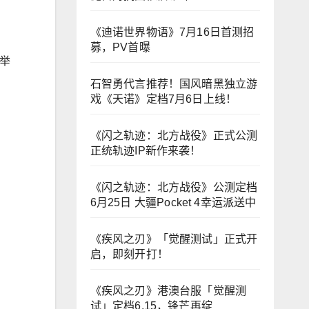
《迪诺世界物语》7月16日首测招
募，PV首曝
功举
！
石智勇代言推荐！国风暗黑独立游
戏《天诺》定档7月6日上线！
《闪之轨迹：北方战役》正式公测
正统轨迹IP新作来袭！
《闪之轨迹：北方战役》公测定档
6月25日 大疆Pocket 4幸运派送中
《疾风之刃》「觉醒测试」正式开
启，即刻开打！
《疾风之刃》港澳台服「觉醒测
试」定档6.15，锋芒再绽