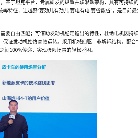
能源，基于坦克平台，专属研发的纵置并联混动架构，具有可持续
等特征，让越野“要劲儿有劲儿 要电有电 要省能省”，是目前最
场景需要自由匹配；可借助发动机稳定输出的特性，杜绝电机因持
，保证发动机始终高效运转。采用机械四驱，非解耦结构，配合“
之间100%传递，实现极限场景的轻松脱困。