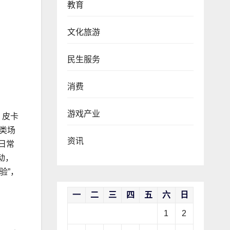
教育
文化旅游
民生服务
消费
游戏产业
。皮卡
类场
资讯
日常
动，
验”，
一
二
三
四
五
六
日
1
2