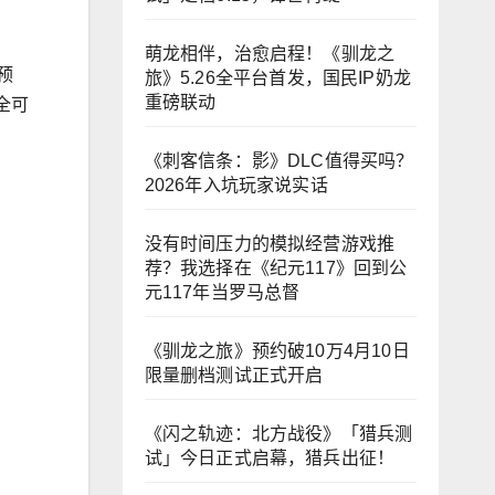
萌龙相伴，治愈启程！《驯龙之
预
旅》5.26全平台首发，国民IP奶龙
重磅联动
全可
《刺客信条：影》DLC值得买吗？
2026年入坑玩家说实话
没有时间压力的模拟经营游戏推
荐？我选择在《纪元117》回到公
元117年当罗马总督
《驯龙之旅》预约破10万4月10日
限量删档测试正式开启
《闪之轨迹：北方战役》「猎兵测
试」今日正式启幕，猎兵出征！