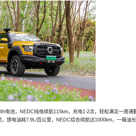
kWh电池，NEDC纯电续航115km，充电1-2次，轻松满足一周通
，馈电油耗7.9L/百公里，NEDC综合续航达1000km，一箱油