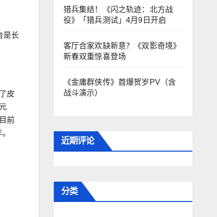
猎兵集结！《闪之轨迹：北方战
役》「猎兵测试」4月9日开启
台是长
客厅合家欢缺新意？《双影奇境》
新春双重惊喜登场
《金庸群侠传》首爆贺岁PV（含
战斗演示）
了皮
元
目前
年。
近期评论
分类