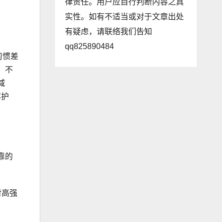
律责任。用户应自行判断内容之真
实性。如有不适当或对于文章出处
有疑虑，请联络我们告知
qq825890484
习
惯差
，不
减
驾护
靠的
对高强