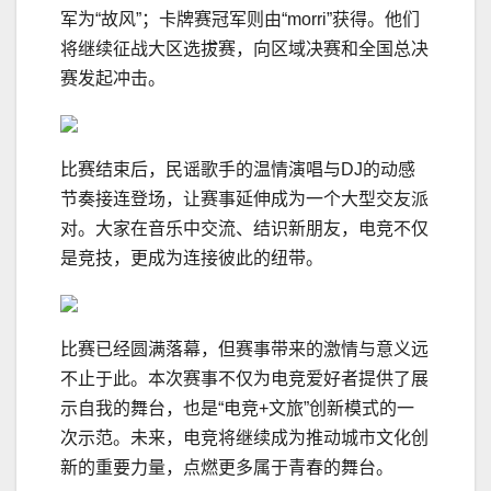
军为“故风”；卡牌赛冠军则由“morri”获得。他们
将继续征战大区选拔赛，向区域决赛和全国总决
赛发起冲击。
比赛结束后，民谣歌手的温情演唱与DJ的动感
节奏接连登场，让赛事延伸成为一个大型交友派
对。大家在音乐中交流、结识新朋友，电竞不仅
是竞技，更成为连接彼此的纽带。
比赛已经圆满落幕，但赛事带来的激情与意义远
不止于此。本次赛事不仅为电竞爱好者提供了展
示自我的舞台，也是“电竞+文旅”创新模式的一
次示范。未来，电竞将继续成为推动城市文化创
新的重要力量，点燃更多属于青春的舞台。