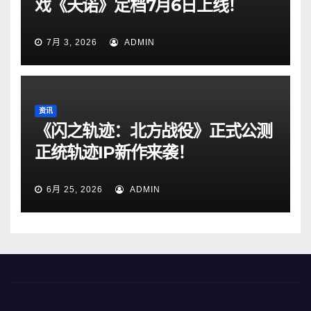
戏《天诺》定档7月6日上线！
7月 3, 2026
ADMIN
资讯
《闪之轨迹：北方战役》正式公测
正统轨迹IP新作来袭！
6月 25, 2026
ADMIN