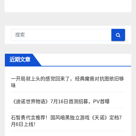
近期文章
一开局就上头的感觉回来了，经典魔兽对抗图依旧够
味
《迪诺世界物语》7月16日首测招募，PV首曝
石智勇代言推荐！国风暗黑独立游戏《天诺》定档7
月6日上线！