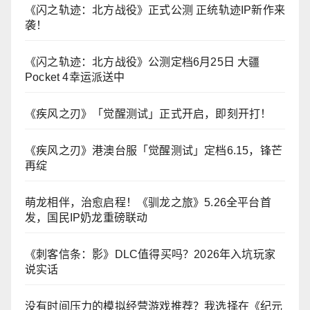
《闪之轨迹：北方战役》正式公测 正统轨迹IP新作来
袭！
《闪之轨迹：北方战役》公测定档6月25日 大疆
Pocket 4幸运派送中
《疾风之刃》「觉醒测试」正式开启，即刻开打！
《疾风之刃》港澳台服「觉醒测试」定档6.15，锋芒
再绽
萌龙相伴，治愈启程！《驯龙之旅》5.26全平台首
发，国民IP奶龙重磅联动
《刺客信条：影》DLC值得买吗？2026年入坑玩家
说实话
没有时间压力的模拟经营游戏推荐？我选择在《纪元