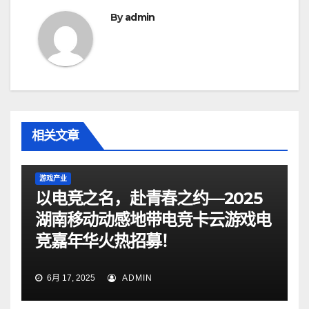
航
By
admin
相关文章
游戏产业
以电竞之名，赴青春之约—2025
湖南移动动感地带电竞卡云游戏电
竞嘉年华火热招募！
6月 17, 2025
ADMIN