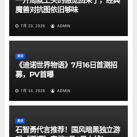
一开局就上头的感觉回来了，经典
魔兽对抗图依旧够味
7月 23, 2026
ADMIN
资讯
《迪诺世界物语》7月16日首测招
募，PV首曝
7月 14, 2026
ADMIN
资讯
石智勇代言推荐！国风暗黑独立游