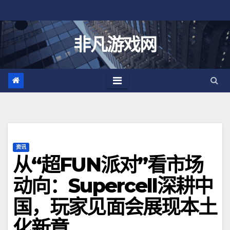
跳
至
内
非凡游戏网
容
资讯
从“超FUN派对”看市场
动向：Supercell深耕中
国，玩家见面会展现本土
化新章