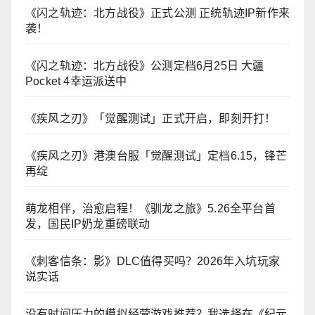
《闪之轨迹：北方战役》正式公测 正统轨迹IP新作来
袭！
《闪之轨迹：北方战役》公测定档6月25日 大疆
Pocket 4幸运派送中
《疾风之刃》「觉醒测试」正式开启，即刻开打！
《疾风之刃》港澳台服「觉醒测试」定档6.15，锋芒
再绽
萌龙相伴，治愈启程！《驯龙之旅》5.26全平台首
发，国民IP奶龙重磅联动
《刺客信条：影》DLC值得买吗？2026年入坑玩家
说实话
没有时间压力的模拟经营游戏推荐？我选择在《纪元