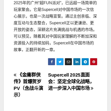
2025年的广州“超FUN派对”，已远超一场简单的
玩家聚会。它是Supercell对中国市场的一次信
心展示，也是一次战略宣誓。通过主创亲临、深
度互动与生态整合，Supercell正以更谦逊、更
开放的姿态，深耕这片充满挑战与机遇的市场。
可以预见，随着其对中国玩家理解的不断加深和
资源投入的持续加码，Supercell在中国市场的
故事，正翻开新的一章。
文
《金庸群侠
Supercell 2025直面
传》首爆贺岁
会：坚定全球化战略，
章
PV（含战斗演
进一步深入中国市场
导
示）
航