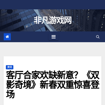
跳
至
内
非凡游戏网
容
资讯
客厅合家欢缺新意？《双
影奇境》新春双重惊喜登
场