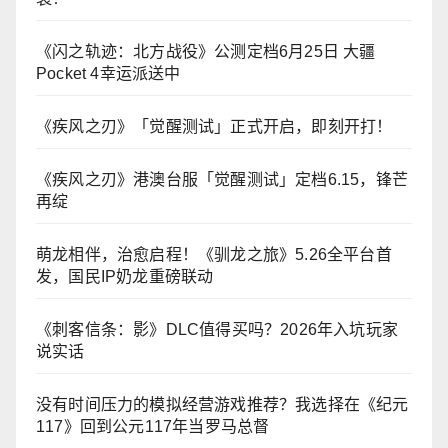
《闪之轨迹：北方战役》公测定档6月25日 大疆
Pocket 4幸运派送中
《疾风之刃》「觉醒测试」正式开启，即刻开打！
《疾风之刃》港澳台服「觉醒测试」定档6.15，锋芒
再绽
萌龙相伴，治愈启程！《驯龙之旅》5.26全平台首
发，国民IP奶龙重磅联动
《刺客信条：影》DLC值得买吗？2026年入坑玩家
说实话
没有时间压力的模拟经营游戏推荐？我选择在《纪元
117》回到公元117年当罗马总督