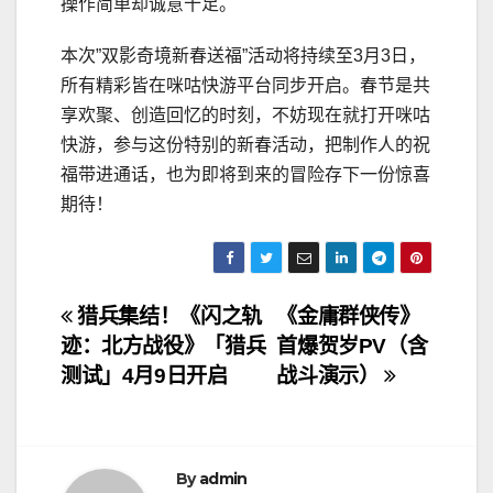
操作简单却诚意十足。
本次”双影奇境新春送福”活动将持续至3月3日，
所有精彩皆在咪咕快游平台同步开启。春节是共
享欢聚、创造回忆的时刻，不妨现在就打开咪咕
快游，参与这份特别的新春活动，把制作人的祝
福带进通话，也为即将到来的冒险存下一份惊喜
期待！
文
猎兵集结！《闪之轨
《金庸群侠传》
迹：北方战役》「猎兵
首爆贺岁PV（含
章
测试」4月9日开启
战斗演示）
导
航
By
admin