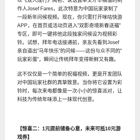
以《双人成行》闻名、说话直率又才华横溢的制
作人Josef Fares，此次特意为中国玩家录制了
一段新年问候视频。现在，你只需打开咪咕快游
APP，在首页或活动页进入”双影奇境新春送福”
专区，即可一键将他这段独家问候设为视频彩
铃。试想，拜年电话接通前，亲友先看到Josef
亲自道出”马年快乐”的问候——这份与众不同的”
玩家彩蛋”，瞬间让传统拜年变得新鲜又有趣。
这不仅仅是一个简单的祝福视频，更是开发团队
对中国玩家社群的真挚致意。当你将它设置为彩
铃时，每次来电都像是一次小小的惊喜派对，让
科技为传统年味添上一抹现代创意。
【
惊喜二：1元提前储备心意，未来
可抵10元
游
戏
券
】