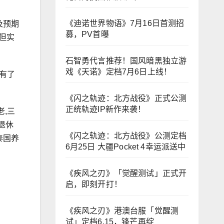
《迪诺世界物语》7月16日首测招
及预期
募，PV首曝
但实
石智勇代言推荐！国风暗黑独立游
戏《天诺》定档7月6日上线！
渐有了
《闪之轨迹：北方战役》正式公测
正统轨迹IP新作来袭！
老,三
退休
《闪之轨迹：北方战役》公测定档
泰国养
6月25日 大疆Pocket 4幸运派送中
《疾风之刃》「觉醒测试」正式开
启，即刻开打！
《疾风之刃》港澳台服「觉醒测
试」定档6.15，锋芒再绽