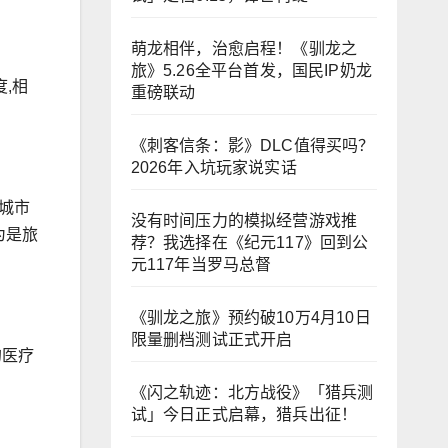
萌龙相伴，治愈启程！《驯龙之
旅》5.26全平台首发，国民IP奶龙
度,相
重磅联动
《刺客信条：影》DLC值得买吗？
2026年入坑玩家说实话
城市
没有时间压力的模拟经营游戏推
为是旅
荐？我选择在《纪元117》回到公
元117年当罗马总督
《驯龙之旅》预约破10万4月10日
限量删档测试正式开启
的医疗
《闪之轨迹：北方战役》「猎兵测
试」今日正式启幕，猎兵出征！