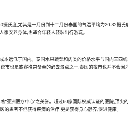
30摄氏度,尤其是十月份到十二月份泰国的气温平均为20-32摄氏
人家安养身体,也适合年轻人轻装出行游玩。
活成本远低于国内。泰国水果蔬菜和肉类的价格水平与国内三四线
的夜市也是旅客推崇备至的必去景点之一,泰国的夜市也并不会因
着“亚洲医疗中心”之美誉。超过60家国际权威认证的医院,顶尖
就医的患者不但获得疾病的治疗,更是获得身心静养,促进健康。