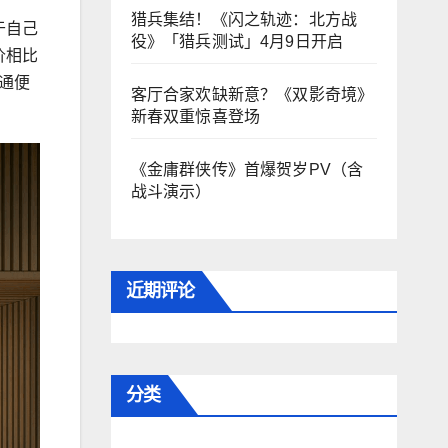
猎兵集结！《闪之轨迹：北方战
于自己
役》「猎兵测试」4月9日开启
价相比
通便
客厅合家欢缺新意？《双影奇境》
新春双重惊喜登场
《金庸群侠传》首爆贺岁PV（含
战斗演示）
近期评论
分类