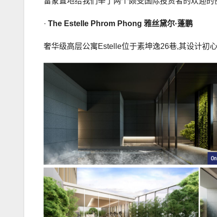
雷蒙置地给我们举了两个颇受国际投资者的欢迎的
·
The Estelle
Phrom Phong
雅丝黛尔
·
蓬鹏
奢华级高层公寓Estelle位于素坤逸26巷,其设