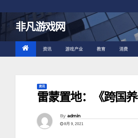
跳
至
内
非凡游戏网
容
资讯
游戏产业
教育
消费
资讯
雷蒙置地：《跨国养
By
admin
8月 9, 2021