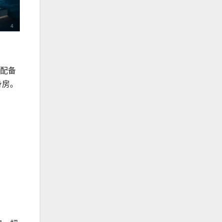
寓配备
身房。