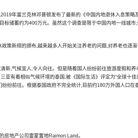
,2019年富兰克林邓普顿发布了最新的《中国内地退休入息策略
目标储蓄约为400万元。虽然这个调查是限于中国内地一线城市,
退休政策新规的颁布,越来越多人开始关注养老的问题,对养老也逐
气清新,气候宜人,令人向往。但是随着国人纷纷前往旅游度假和养
与三亚有着相似气候环境的泰国,被《国际生活》评定为“全球十佳
们纷纷前往。根据泰国政府不完全统计,目前约180万外国人口在
地产公司雷蒙置地Raimon Land。