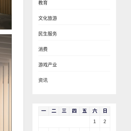
教育
文化旅游
民生服务
消费
游戏产业
资讯
一
二
三
四
五
六
日
1
2