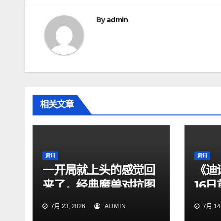
导
航
By
admin
相关文章
资讯
资讯
一开局就上头的感觉回
《迪
来了，经典魔兽对抗图
16
依旧够味
曝
7月 23, 2026
ADMIN
7月 14,