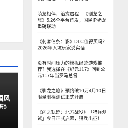
萌龙相伴，治愈启程！《驯龙之
旅》5.26全平台首发，国民IP奶龙
重磅联动
《刺客信条：影》DLC值得买吗？
2026年入坑玩家说实话
没有时间压力的模拟经营游戏推
荐？我选择在《纪元117》回到公
元117年当罗马总督
《驯龙之旅》预约破10万4月10日
国风
限量删档测试正式开启
诺》
《闪之轨迹：北方战役》「猎兵测
试」今日正式启幕，猎兵出征！