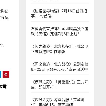
《迪诺世界物语》7月16日首测招
你熟记
募，PV首曝
庭院,
石智勇代言推荐！国风暗黑独立游
戏《天诺》定档7月6日上线！
北
《闪之轨迹：北方战役》正式公测
正统轨迹IP新作来袭！
《闪之轨迹：北方战役》公测定档
6月25日 大疆Pocket 4幸运派送中
《疾风之刃》「觉醒测试」正式开
本需
启，即刻开打！
《疾风之刃》港澳台服「觉醒测
试」定档6.15，锋芒再绽