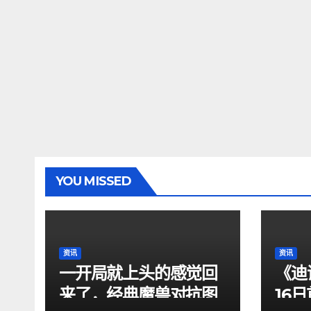
YOU MISSED
资讯
资讯
一开局就上头的感觉回
《迪
来了，经典魔兽对抗图
16