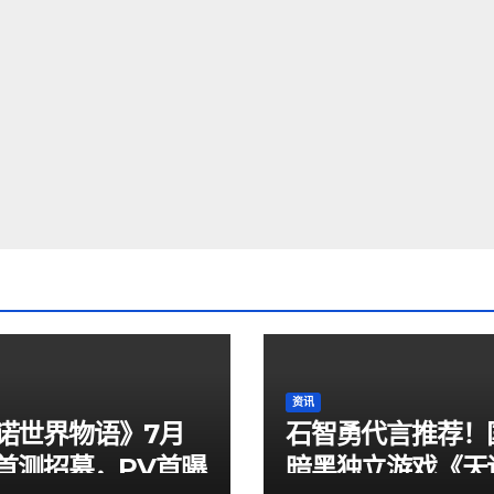
资讯
诺世界物语》7月
石智勇代言推荐！
日首测招募，PV首曝
暗黑独立游戏《天