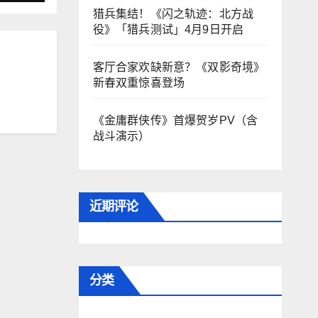
猎兵集结！《闪之轨迹：北方战
役》「猎兵测试」4月9日开启
客厅合家欢缺新意？《双影奇境》
新春双重惊喜登场
《金庸群侠传》首爆贺岁PV（含
战斗演示）
近期评论
分类