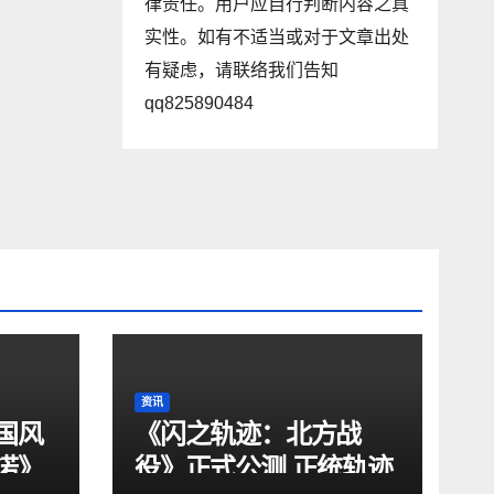
律责任。用户应自行判断内容之真
实性。如有不适当或对于文章出处
有疑虑，请联络我们告知
qq825890484
资讯
国风
《闪之轨迹：北方战
诺》
役》正式公测 正统轨迹