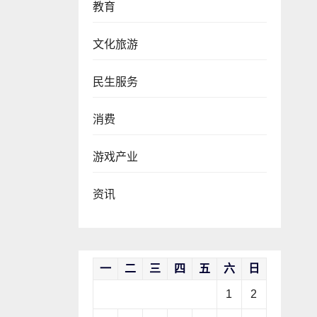
教育
文化旅游
民生服务
消费
游戏产业
资讯
一
二
三
四
五
六
日
1
2