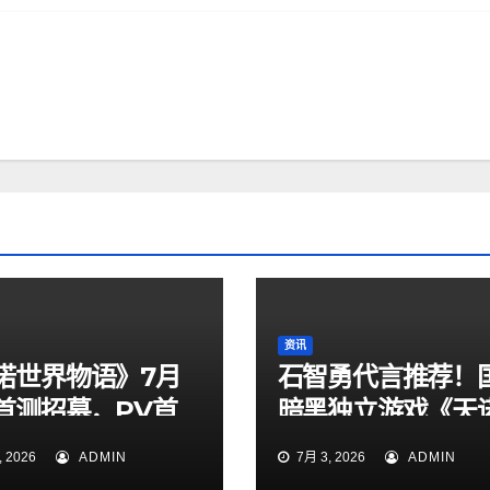
资讯
诺世界物语》7月
石智勇代言推荐！
日首测招募，PV首
暗黑独立游戏《天
定档7月6日上线！
 2026
ADMIN
7月 3, 2026
ADMIN