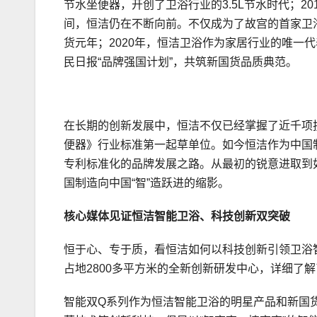
节水坐便器，开创了卫浴行业的3.5L节水时代；2
间，恒洁仍在不断向前。不仅成为了故宫的首家卫
货元年；2020年，恒洁卫浴作为家居行业的唯一
民日报“品牌强国计划”，共筑新国货品质典范。
在长期的创新发展中，恒洁不仅已经掌握了近千项
便器》行业标准第一起草单位。如今恒洁作为中国
专利标准化的品牌发展之路。从最初的锐意进取到
国制造向中国“智”造跃进的缩影。
核心媒体见证恒洁智能卫浴、科技创新双
突破
恒于心、专于质，看恒洁如何以科技创新引领卫浴
占地2800多平方米的全新创新研发中心，详细了
智能双Q系列作为恒洁智能卫浴的明星产品和新国