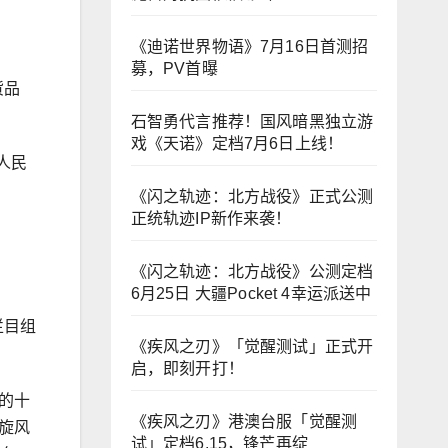
《迪诺世界物语》7月16日首测招
募，PV首曝
货品
石智勇代言推荐！国风暗黑独立游
戏《天诺》定档7月6日上线！
人民
《闪之轨迹：北方战役》正式公测
正统轨迹IP新作来袭！
《闪之轨迹：北方战役》公测定档
6月25日 大疆Pocket 4幸运派送中
栏目组
《疾风之刃》「觉醒测试」正式开
启，即刻开打！
的十
《疾风之刃》港澳台服「觉醒测
旋风
试」定档6.15，锋芒再绽