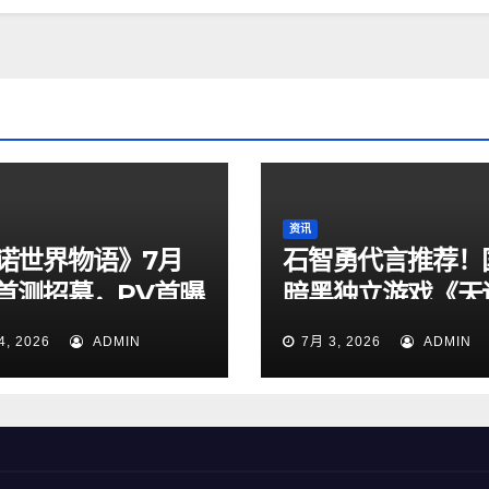
资讯
诺世界物语》7月
石智勇代言推荐！
日首测招募，PV首曝
暗黑独立游戏《天
定档7月6日上线！
4, 2026
ADMIN
7月 3, 2026
ADMIN