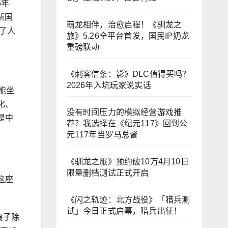
5年
新国
萌龙相伴，治愈启程！《驯龙之
了人
旅》5.26全平台首发，国民IP奶龙
重磅联动
《刺客信条：影》DLC值得买吗？
2026年入坑玩家说实话
能坐
化、
没有时间压力的模拟经营游戏推
是中
荐？我选择在《纪元117》回到公
元117年当罗马总督
《驯龙之旅》预约破10万4月10日
限量删档测试正式开启
这座
《闪之轨迹：北方战役》「猎兵测
试」今日正式启幕，猎兵出征！
离子除