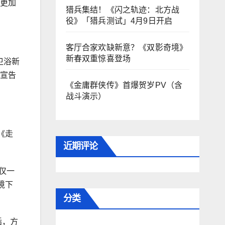
来更加
猎兵集结！《闪之轨迹：北方战
役》「猎兵测试」4月9日开启
客厅合家欢缺新意？《双影奇境》
新春双重惊喜登场
卫浴新
式宣告
《金庸群侠传》首爆贺岁PV（含
战斗演示）
《走
近期评论
仅一
境下
分类
垢，方