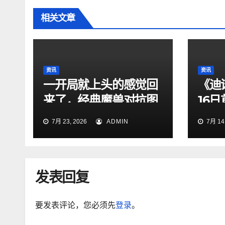
相关文章
资讯
资讯
一开局就上头的感觉回
《迪
来了，经典魔兽对抗图
16
依旧够味
曝
7月 23, 2026
ADMIN
7月 14,
发表回复
要发表评论，您必须先
登录
。