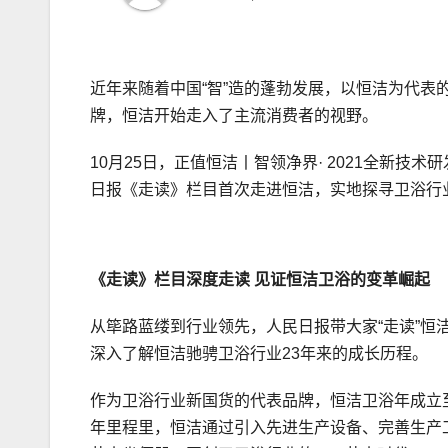
近年来随着中国“智”造的蓬勃发展，以恒洁为代
牌，恒洁开始走入了主流消费者的视野。
10月25日，正值恒洁丨智领净界· 2021全新
日报《走读》栏目首次走进恒洁，实地探寻卫浴行
《走读》栏目深度走读 见证恒洁卫浴的变革崛起
从筚路蓝缕到行业领先，人民日报带大家“走读”
深入了解恒洁驰骋卫浴行业23年来的成长历程。
作为卫浴行业新国货的代表品牌，恒洁卫浴年成立至
年里程里，恒洁通过引入先进生产设备、完善生产工