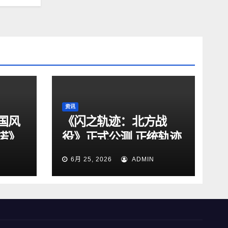
资讯
国风
《闪之轨迹：北方战
诺》
役》正式公测 正统轨迹
IP新作来袭！
6月 25, 2026
ADMIN