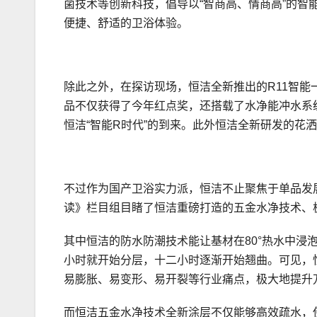
菌技术等创新科技，倡导以“智商高、情商高”的智
便捷、舒适的卫浴体验。
除此之外，在探访现场，恒洁全新推出的R11智
品不仅获得了今年红点奖，还搭载了水净能冲水系统
恒洁“智能R时代”的到来。此外恒洁全新研发的花
不过作为国产卫浴实力派，恒洁不止聚焦于单品发
读》栏目组目睹了恒洁重磅打造的五金水净技术、
其中恒洁的防水防潮技术能让基材在80°热水中浸
小时就开始分层，十二小时逐渐开始翘曲。可见，
易膨胀、易变形、易开裂等行业痛点，极大地提升
而恒洁五金水净技术全新涂层不仅能够高效疏水，使