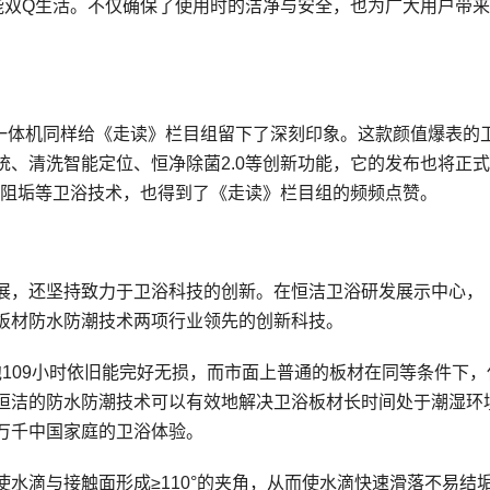
能双Q生活。不仅确保了使用时的洁净与安全，也为广大用户带
能一体机同样给《走读》栏目组留下了深刻印象。这款颜值爆表的
、清洗智能定位、恒净除菌2.0等创新功能，它的发布也将正
洒阻垢等卫浴技术，也得到了《走读》栏目组的频频点赞。
展，还坚持致力于卫浴科技的创新。在恒洁卫浴研发展示中心，
板材防水防潮技术两项行业领先的创新科技。
泡109小时依旧能完好无损，而市面上普通的板材在同等条件下，
恒洁的防水防潮技术可以有效地解决卫浴板材长时间处于潮湿环
万千中国家庭的卫浴体验。
水滴与接触面形成≥110°的夹角，从而使水滴快速滑落不易结