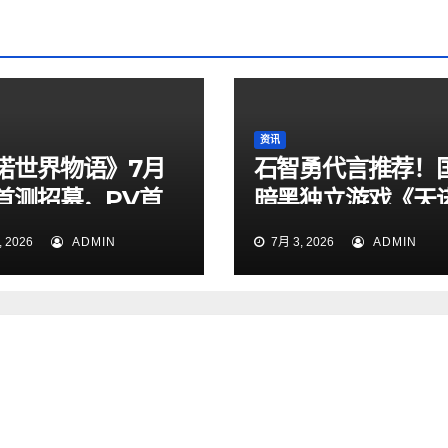
资讯
诺世界物语》7月
石智勇代言推荐！
日首测招募，PV首
暗黑独立游戏《天
定档7月6日上线！
 2026
ADMIN
7月 3, 2026
ADMIN