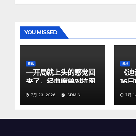
YOU MISSED
资讯
资讯
一开局就上头的感觉回
《迪
来了，经典魔兽对抗图
16
依旧够味
7月 23, 2026
ADMIN
7月 1