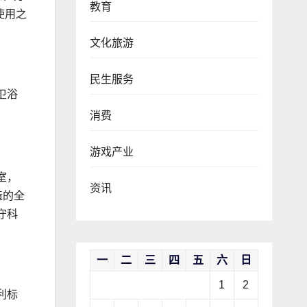
教育
使用之
文化旅游
民生服务
卫浴
消费
游戏产业
室，
资讯
造的全
守科
一
二
三
四
五
六
日
1
2
利标