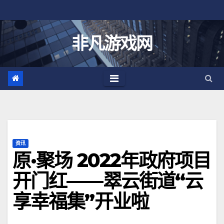
跳
至
内
非凡游戏网
容
资讯
原·聚场 2022年政府项目
开门红——翠云街道“云
享幸福集”开业啦