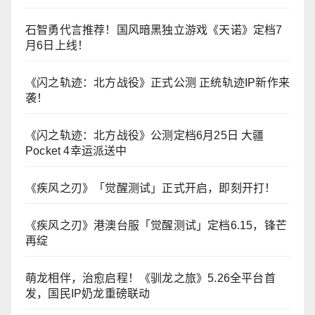
石智勇代言推荐！国风暗黑独立游戏《天诺》定档7
月6日上线！
《闪之轨迹：北方战役》正式公测 正统轨迹IP新作来
袭！
《闪之轨迹：北方战役》公测定档6月25日 大疆
Pocket 4幸运派送中
《疾风之刃》「觉醒测试」正式开启，即刻开打！
《疾风之刃》港澳台服「觉醒测试」定档6.15，锋芒
再绽
萌龙相伴，治愈启程！《驯龙之旅》5.26全平台首
发，国民IP奶龙重磅联动