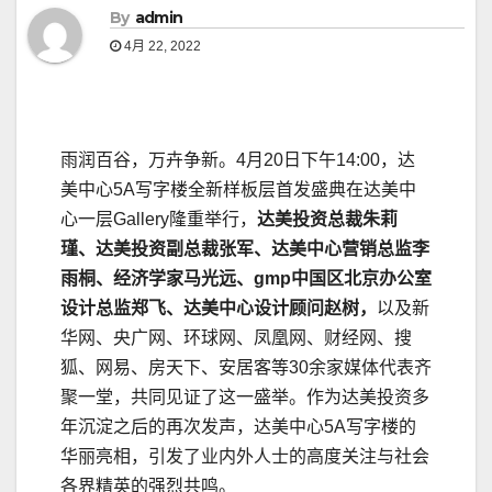
By
admin
4月 22, 2022
雨润百谷，万卉争新。4月20日下午14:00，达
美中心5A写字楼全新样板层首发盛典在达美中
心一层Gallery隆重举行，
达美投资总裁朱莉
瑾、达美投资副总裁张军、达美中心营销总监李
雨桐、经济学家马光远、
gmp
中国区北京办公室
设计总监郑飞、达美中心设计顾问赵树，
以及新
华网、央广网、环球网、凤凰网、财经网、搜
狐、网易、房天下、安居客等30余家媒体代表齐
聚一堂，共同见证了这一盛举。作为达美投资多
年沉淀之后的再次发声，达美中心5A写字楼的
华丽亮相，引发了业内外人士的高度关注与社会
各界精英的强烈共鸣。