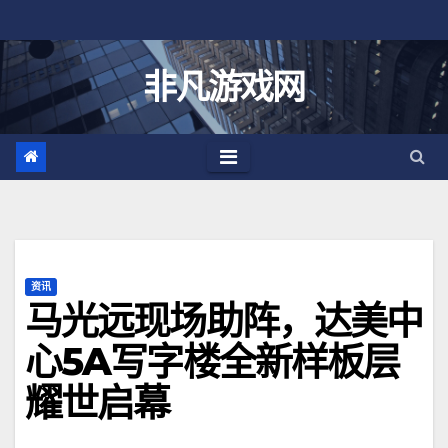
跳
至
内
非凡游戏网
容
资讯
马光远现场助阵，达美中
心5A写字楼全新样板层
耀世启幕