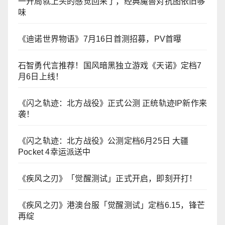
一开局就上头的感觉回来了，经典魔兽对抗图依旧够
味
《迪诺世界物语》7月16日首测招募，PV首曝
石智勇代言推荐！国风暗黑独立游戏《天诺》定档7
月6日上线！
《闪之轨迹：北方战役》正式公测 正统轨迹IP新作来
袭！
《闪之轨迹：北方战役》公测定档6月25日 大疆
Pocket 4幸运派送中
《疾风之刃》「觉醒测试」正式开启，即刻开打！
《疾风之刃》港澳台服「觉醒测试」定档6.15，锋芒
再绽