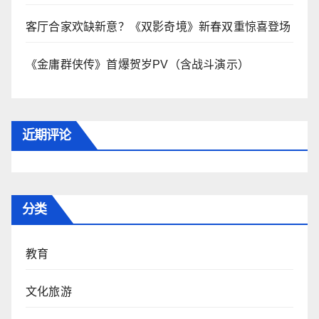
客厅合家欢缺新意？《双影奇境》新春双重惊喜登场
《金庸群侠传》首爆贺岁PV（含战斗演示）
近期评论
分类
教育
文化旅游