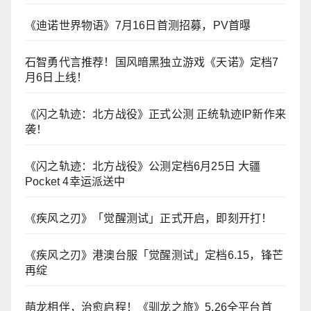
《迪诺世界物语》7月16日首测招募，PV首曝
石智勇代言推荐！国风暗黑独立游戏《天诺》定档7
月6日上线！
《闪之轨迹：北方战役》正式公测 正统轨迹IP新作来
袭！
《闪之轨迹：北方战役》公测定档6月25日 大疆
Pocket 4幸运派送中
《疾风之刃》「觉醒测试」正式开启，即刻开打！
《疾风之刃》港澳台服「觉醒测试」定档6.15，锋芒
再绽
萌龙相伴，治愈启程！《驯龙之旅》5.26全平台首