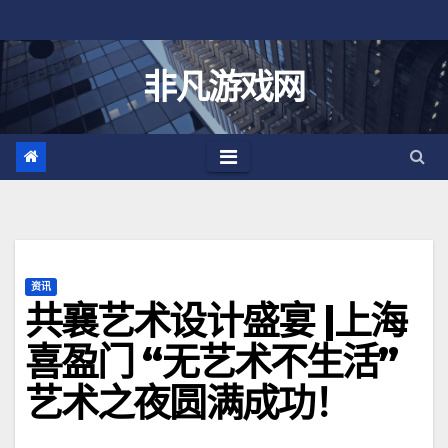
跳
至
内
非凡游戏网
容
资讯
共襄艺术设计盛宴 |上海
喜盈门 “无艺术不生活”
艺术之夜圆满成功！