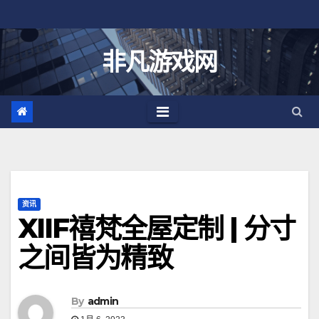
跳
至
内
非凡游戏网
容
资讯
XIIF禧梵全屋定制 | 分寸
之间皆为精致
By
admin