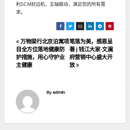
利SCM封边机、五轴联动，满足您的所有需
求。
文
万物梁行北京泊寓项
笔落为美，感恩呈
目全方位落地健康防
著 | 钱江大家·文澜
章
护措施，用心守护业
府营销中心盛大开
导
主健康
放
航
By
admin