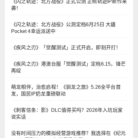
《闪之轨迹：北方战役》正式公测 正统轨迹IP新作来
袭！
《闪之轨迹：北方战役》公测定档6月25日 大疆
Pocket 4幸运派送中
《疾风之刃》「觉醒测试」正式开启，即刻开打！
《疾风之刃》港澳台服「觉醒测试」定档6.15，锋芒
再绽
萌龙相伴，治愈启程！《驯龙之旅》5.26全平台首
发，国民IP奶龙重磅联动
《刺客信条：影》DLC值得买吗？2026年入坑玩家
说实话
没有时间压力的模拟经营游戏推荐？我选择在《纪元