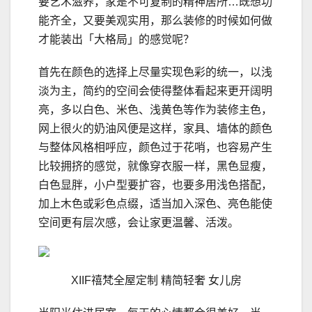
要艺术滋养，家是不可复制的精神居所…既想功
能齐全，又要美观实用，那么装修的时候如何做
才能装出「大格局」的感觉呢？
首先在颜色的选择上尽量实现色彩的统一，以浅
淡为主，简约的空间会使得整体看起来更开阔明
亮，多以白色、米色、浅黄色等作为装修主色，
网上很火的奶油风便是这样，家具、墙体的颜色
与整体风格相呼应，颜色过于花哨，也容易产生
比较拥挤的感觉，就像穿衣服一样，黑色显瘦，
白色显胖，小户型要扩容，也要多用浅色搭配，
加上木色或彩色点缀，适当加入深色、亮色能使
空间更有层次感，会让家更温馨、活泼。
XIIF禧梵全屋定制 精简轻奢 女儿房