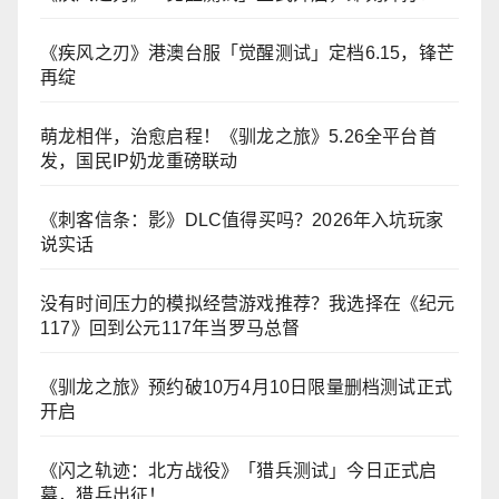
《疾风之刃》港澳台服「觉醒测试」定档6.15，锋芒
再绽
萌龙相伴，治愈启程！《驯龙之旅》5.26全平台首
发，国民IP奶龙重磅联动
《刺客信条：影》DLC值得买吗？2026年入坑玩家
说实话
没有时间压力的模拟经营游戏推荐？我选择在《纪元
117》回到公元117年当罗马总督
《驯龙之旅》预约破10万4月10日限量删档测试正式
开启
《闪之轨迹：北方战役》「猎兵测试」今日正式启
幕，猎兵出征！