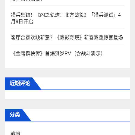
猎兵集结！《闪之轨迹：北方战役》「猎兵测试」4
月9日开启
客厅合家欢缺新意？《双影奇境》新春双重惊喜登场
《金庸群侠传》首爆贺岁PV（含战斗演示）
近期评论
分类
教育