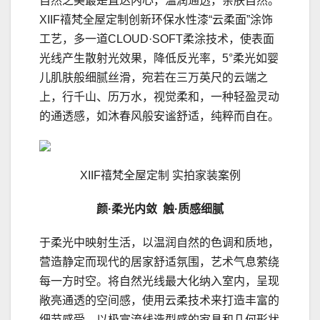
自然之美最是直达内心，温润通透，亲肤自然。
XIIF禧梵全屋定制创新环保水性漆“云柔面”涂饰
工艺，多一道CLOUD·SOFT柔涂技术，使表面
光线产生散射光效果，降低反光率，5°柔光如婴
儿肌肤般细腻丝滑，宛若在三万英尺的云端之
上，行千山、历万水，视觉柔和，一种轻盈灵动
的通透感，如沐春风般安谧舒适，纯粹而自在。
XIIF禧梵全屋定制 实拍家装案例
颜
·
柔光内敛
触
·
质感细腻
于柔光中映射生活，以温润自然的色调和质地，
营造静定而现代的居家舒适氛围，艺术气息萦绕
每一方时空。将自然光线最大化纳入室内，呈现
敞亮通透的空间感，使用云柔技术来打造丰富的
细节感受，以极富流线造型感的家具和几何形状