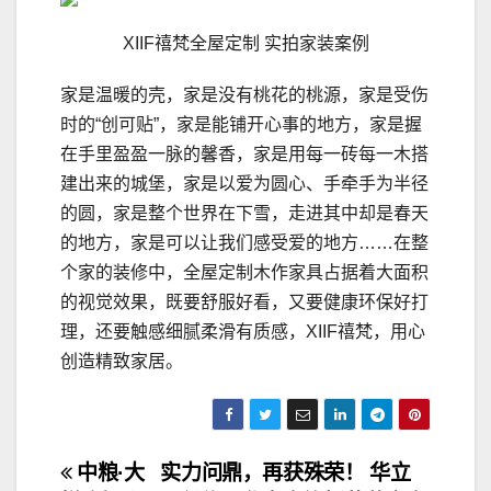
XIIF禧梵全屋定制 实拍家装案例
家是温暖的壳，家是没有桃花的桃源，家是受伤
时的“创可贴”，家是能铺开心事的地方，家是握
在手里盈盈一脉的馨香，家是用每一砖每一木搭
建出来的城堡，家是以爱为圆心、手牵手为半径
的圆，家是整个世界在下雪，走进其中却是春天
的地方，家是可以让我们感受爱的地方……在整
个家的装修中，全屋定制木作家具占据着大面积
的视觉效果，既要舒服好看，又要健康环保好打
理，还要触感细腻柔滑有质感，XIIF禧梵，用心
创造精致家居。
文
中粮·大
实力问鼎，再获殊荣！ 华立