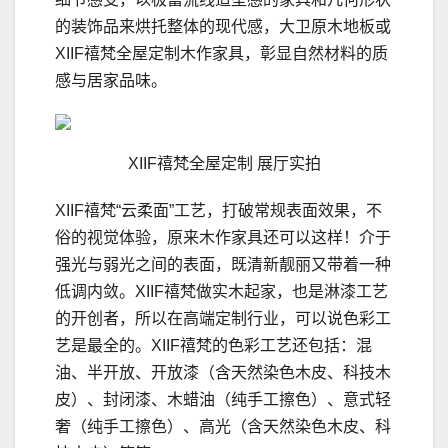
的装饰品来烘托整体的现代感，大卫原木地板或
XIIF禧梵全屋定制木作家具，彰显自然材料的质
感与居家品味。
XIIF禧梵全屋定制 展厅实拍
XIIF禧梵“云柔面”工艺，打破常规表面效果，不
俗的视觉体验，原来木作家具还可以这样！介于
强光与弱光之间的表面，既清新靓丽又带着一种
低调内敛。XIIF禧梵做实木起家，也是淋漆工艺
的开创者，所以在高端定制行业，可以说色彩工
艺是最全的。XIIF禧梵的色彩工艺还包括：混
油、半开放、开放漆（含天然染色木皮、科技木
皮）、封闭漆、木蜡油（纯手工擦色）、意式轻
奢（纯手工擦色）、高光（含天然染色木皮、科