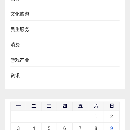
文化旅游
民生服务
消费
游戏产业
资讯
一
二
三
四
五
六
日
1
2
3
4
5
6
7
8
9