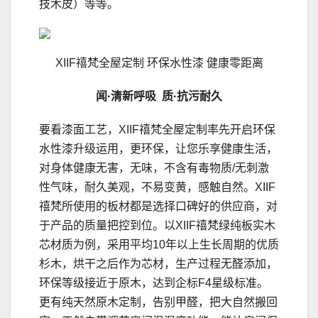
技木皮）等等。
XIIF禧梵全屋定制 环保水性漆 健康零距离
闻
·
清新呼吸
质
·
抗污耐久
要看漆面工艺，XIIF禧梵全屋定制率先开启环保
水性漆升级运用，更环保，让您乐享健康生活，
对身体健康无害，无味，不含有毒物质/无刺激
性气味，耐久美观，不易变黄，感触自然。XIIF
禧梵所使用的板材都是选择口碑好的供应商，对
于产品的质量把控到位。以XIIF禧梵绿纯板实木
芯材质为例，采用平均10年以上生长周期的优质
杉木，烘干之后作为芯材，生产过程无醛添加，
环保等级接近于原木，达到企标F4星级标准。
更有纯天然原木定制，告别甲醛，把大自然搬回