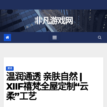
跳
至
内
非凡游戏网
容
资讯
温润通透 亲肤自然 |
XIIF禧梵全屋定制“云
柔”工艺