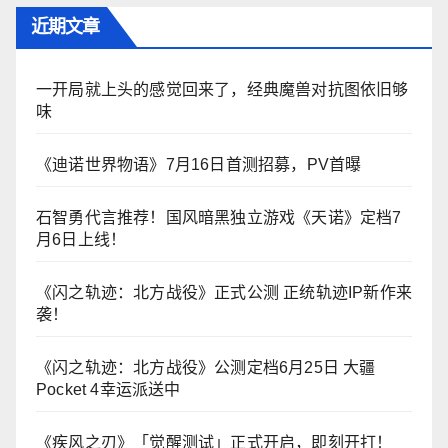
近期文章
一开局就上头的感觉回来了，经典魔兽对抗图依旧够
味
《迪诺世界物语》7月16日首测招募，PV首曝
石智勇代言推荐！国风暗黑独立游戏《天诺》定档7
月6日上线！
《闪之轨迹：北方战役》正式公测 正统轨迹IP新作来
袭！
《闪之轨迹：北方战役》公测定档6月25日 大疆
Pocket 4幸运派送中
《疾风之刃》「觉醒测试」正式开启，即刻开打！