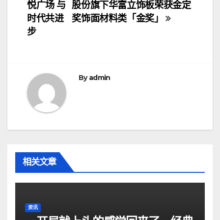
悦广场 与
股份旗下华富立饰板荣获金定
章
时代共进
奖饰面材料类「金奖」
导
步
航
By
admin
相关文章
资讯