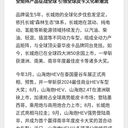
全矩阵产品征战全球
引领全球皮卡文化新潮流
品牌诞生5年，长城炮的全球化步伐愈发坚定，
依托长城“森林生态”体系，长城炮在混动、纯电
动、氢能等新能源领域持续发力，以汽油、柴
油、轻混、插混等不同动力车型，组成全动力产
品矩阵，与全球顶尖豪华皮卡品牌同台竞技。如
今，长城炮已在全球四大洲50余国上市，一举斩
获澳洲、南美、南非年度最佳皮卡等诸多大奖。
今年3月，山海炮HEV在泰国曼谷车展正式亮
相、预售，并一举斩获2024最佳商业HEV车型
大奖；6月，山海炮HEV、山海炮2.4T在澳洲联
袂上市，加速抢占全球高势能皮卡市场；登陆墨
西哥，乘用炮与商用炮合力上市；8月，长城炮
正式亮相乌拉圭；9月，山海炮HEV强势登陆南
非，并成为首个赢得南非年度皮卡大奖的混合动