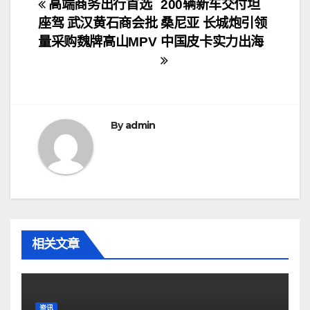
文
高端商务出行首选
200辆新车交付坦
座驾 武汉黄石商会批
桑尼亚 长城炮引领
章
量采购魏牌高山MPV
中国皮卡实力出海
导
航
By
admin
相关文章
资讯