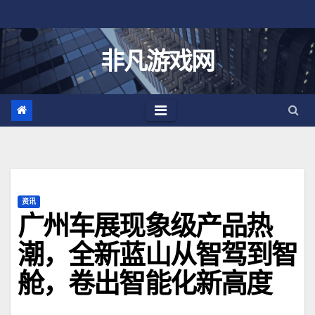
跳
至
内
非凡游戏网
容
资讯
广州车展现象级产品热
潮，全新蓝山从智驾到智
舱，卷出智能化新高度