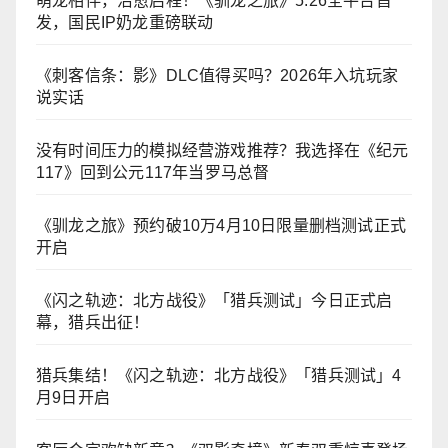
萌龙相伴，治愈启程！《驯龙之旅》5.26全平台首
发，国民IP奶龙重磅联动
《刺客信条：影》DLC值得买吗？2026年入坑玩家
说实话
没有时间压力的模拟经营游戏推荐？我选择在《纪元
117》回到公元117年当罗马总督
《驯龙之旅》预约破10万4月10日限量删档测试正式
开启
《闪之轨迹：北方战役》「猎兵测试」今日正式启
幕，猎兵出征！
猎兵集结！《闪之轨迹：北方战役》「猎兵测试」4
月9日开启