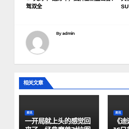
文
驾双全
SU
章
导
航
By
admin
相关文章
资讯
资讯
一开局就上头的感觉回
《迪