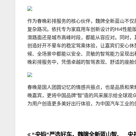
作为春晚彩排服务的核心伙伴，魏牌全新蓝山不仅
复杂路况。依托专为家庭用车创新设计的Hi4性能
滑路面还是城市高峰时段，都能从容应对。同时，其
创造好开不晕车的稳定驾乘体验，让嘉宾们安心休憩。此外
候、全场景中都能以安全、灵敏的智驾能力呈现出
晚彩排服务中，凭借卓越的智驾表现、舒适的座舱
春晚是国人团圆记忆的情感共振点，也是品质和荣
晚嘉宾，更将中国品牌“智”造的风采展示给全球
为用户创造更多美好出行体验，为中国汽车工业的
“央妈”严选好车，魏牌全新蓝山智、
央