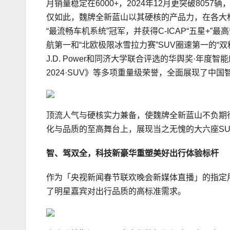
月销量稳定在6000+，2024年12月更突破8057
仅如此，魏牌全新蓝山以其硬核的产品力，在各大权
“最流畅车机系统”冠军，并获得C-ICAP“五星+”
航第一和“北欧极限冰雪拉力赛”SUV圈速第一的“
J.D. Power和同济大学联合评选的华舆奖·年度智
2024·SUV》等多项重量级荣誉，全面展现了中
顶流人气与硬核实力兼备，使魏牌全新蓝山不负期
化与品质的至高舞台上，展现当之无愧的大六座SU
智
、驾
双全，
科技新豪华重塑
美好出行体验标杆
作为「央视新闻春节联欢晚会新媒体直播」的指定
了明星嘉宾对出行品质的高标准需求。