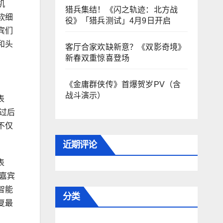
机
猎兵集结！《闪之轨迹：北方战
软细
役》「猎兵测试」4月9日开启
宾们
和头
客厅合家欢缺新意？《双影奇境》
新春双重惊喜登场
《金庸群侠传》首爆贺岁PV（含
战斗演示）
表
通过后
不仅
近期评论
表
，嘉宾
智能
分类
复最