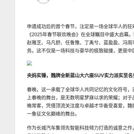
申遗成功后的首个春节，注定是一场全球华人的狂欢
《2025年春节联欢晚会》在全球瞩目中盛大启幕
赵雅芝、马凡舒、任鲁豫、丁禹兮、蓝盈盈、冯雨
务。这不仅是一场科技与豪华的极致碰撞，更是中
央妈实锤，
魏牌全新蓝山
大六座
SUV实力派
实至名
春晚，这一承载了全球华人共同记忆的文化符号，
上春晚的舞台，是无数明星梦寐以求的荣耀；对于
晚常客，凭借顶流关注度与卓越才华备受喜爱，魏
一象征文化巅峰的舞台。
作为长城汽车集领先智能科技倾力打造的诚意之作