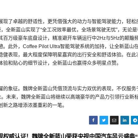
展现了卓越的舒适性，更凭借强大的动力与智能驾驶能力，轻松
版，全新蓝山实现了“全工况效率最优，全场景驾驶无忧”，无论是
百万级豪车底盘设计，精准避开车辆运行中2Hz与5Hz的颠簸
，Coffee Pilot Ultra智能驾驶系统的加持，让全新蓝山
稳健表现，最大程度保障明星嘉宾的出行安全和舒适体验。在此
体验和贴心的细节设计，全新蓝山也赢得众多明星点赞。
耀的象征。魏牌全新蓝山凭借顶流与实力双优的表现，不仅服务
观众。未来，魏牌全新蓝山将继续以高端豪华的产品力引领行业新
创新之路增添浓墨重彩的一笔。
视权威认证！魏牌全新蓝山荣获央视中国汽车风云盛典