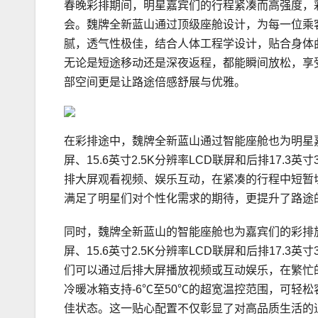
春晚彩排期间，明星嘉宾们的行程紧凑而高强度，
会。魏牌全新蓝山通过顶级座舱设计，为每一位乘客
腻，透气性极佳，结合人体工程学设计，贴合身体
无论是短途移动还是深夜返程，都能瞬间放松，享
部空间更是让路途倍感舒展与优雅。
在彩排途中，魏牌全新蓝山通过智能座舱也为明星嘉
屏、15.6英寸2.5K分辨率LCD联屏和后排17
排大屏观看视频、娱乐互动，在紧凑的行程中短暂
满足了明星们对个性化需求的期待，更提升了路途
同时，魏牌全新蓝山的智能座舱也为嘉宾们的彩排旅
屏、15.6英寸2.5K分辨率LCD联屏和后排17
们可以通过后排大屏播放视频或互动娱乐，在繁忙
冷暖冰箱支持-6℃至50℃的超宽温控范围，可轻
佳状态。这一贴心配置不仅彰显了对高品质生活的追