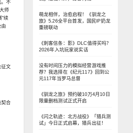
选。不
大师
萌龙相伴，治愈启程！《驯龙之
赛”续
旅》5.26全平台首发，国民IP奶龙
及由
重磅联动
《刺客信条：影》DLC值得买吗？
2026年入坑玩家说实话
没有时间压力的模拟经营游戏推
象征文
荐？我选择在《纪元117》回到公
元117年当罗马总督
《驯龙之旅》预约破10万4月10日
限量删档测试正式开启
美契合
《闪之轨迹：北方战役》「猎兵测
试」今日正式启幕，猎兵出征！