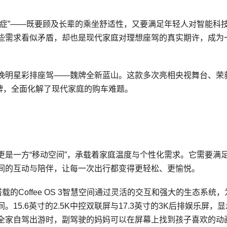
难症”——既要顾及长辈的乘坐舒适性，又要满足年轻人对智能科
些需求看似矛盾，却也是现代家庭对理想座驾的真实期许，成为
晚明星彩排座驾——魏牌全新蓝山。这款多次亮相央视舞台、荣
王牌，全面化解了现代家庭的购车难题。
更是一方“移动空间”，承载着家庭温度与个性化需求。它需要满
间的互动与陪伴，让每一次出行都变得更轻松、更愉悦。
的Coffee OS 3智慧空间通过灵活的交互和强大的生态系统，
5.6英寸的2.5K中控双联屏与17.3英寸的3K后排娱乐屏，
全家自驾出游时，副驾驶的妈妈可以在屏幕上找到孩子喜欢的动