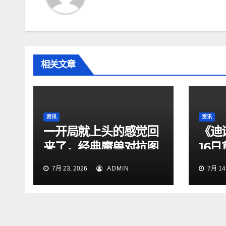
相关文章
资讯
资讯
一开局就上头的感觉回
《迪
来了，经典魔兽对抗图
16
依旧够味
曝
7月 23, 2026
ADMIN
7月 14,