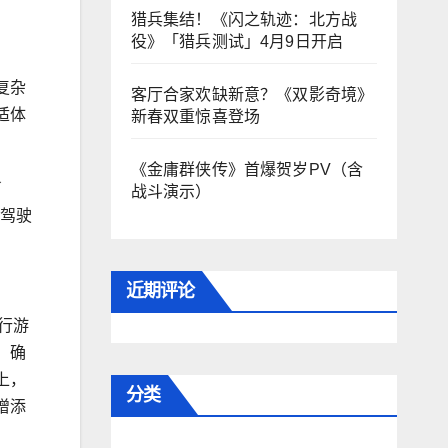
猎兵集结！《闪之轨迹：北方战
役》「猎兵测试」4月9日开启
复杂
客厅合家欢缺新意？《双影奇境》
适体
新春双重惊喜登场
《金庸群侠传》首爆贺岁PV（含
了
战斗演示）
的驾驶
近期评论
行游
，确
上，
分类
增添