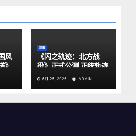
资讯
国风
《闪之轨迹：北方战
诺》
役》正式公测 正统轨迹
IP新作来袭！
6月 25, 2026
ADMIN