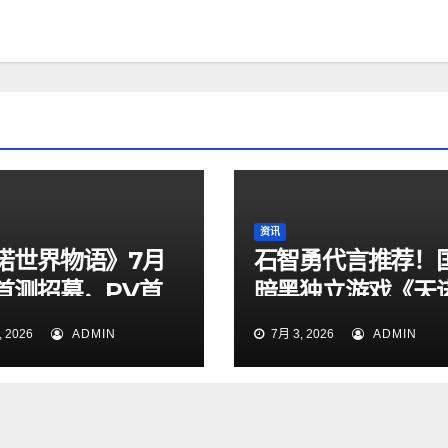
资讯
诺世界物语》7月
石智勇代言推荐！
日首测招募，PV首
暗黑独立游戏《天
定档7月6日上线！
 2026
ADMIN
7月 3, 2026
ADMIN