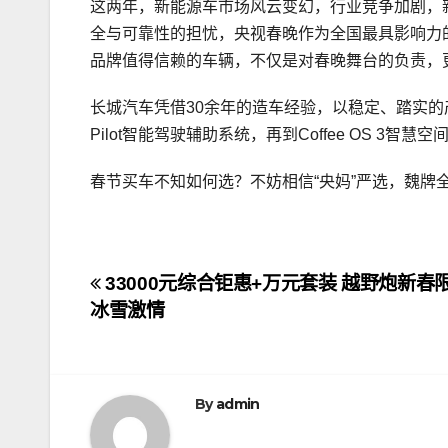
这两年，新能源车市场风云变幻，行业竞争加剧，
全与可靠性的担忧，央视春晚作为全国最具影响力
品牌值得信赖的车辆，不仅是对春晚舞台的负责，
长城汽车凭借30余年的造车经验，以稳定、踏实的产
Pilot智能驾驶辅助系统，再到Coffee OS 
春节买车不知如何选？不妨相信“央妈”严选，魏牌
文
33000元综合钜惠+万元套装 越野炮新
冰雪激情
章
导
航
By
admin