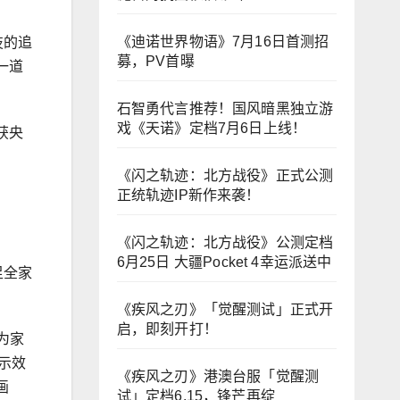
《迪诺世界物语》7月16日首测招
技的追
募，PV首曝
一道
石智勇代言推荐！国风暗黑独立游
戏《天诺》定档7月6日上线！
获央
《闪之轨迹：北方战役》正式公测
正统轨迹IP新作来袭！
《闪之轨迹：北方战役》公测定档
6月25日 大疆Pocket 4幸运派送中
足全家
《疾风之刃》「觉醒测试」正式开
启，即刻开打！
为家
显示效
《疾风之刃》港澳台服「觉醒测
画
试」定档6.15，锋芒再绽