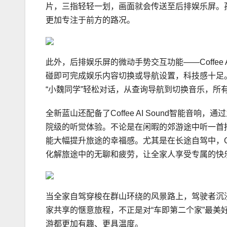
片，三指轻轻一划，画面就会传送至后排娱乐屏。
更加专注于前方的路况。
此外，后排娱乐屏的微动手势交互功能——Coffee 
碰即可完成娱乐内容切换或导航设置，科技感十足
“小魏同学”轻松对话，从查询导航到切换音乐，所
全新蓝山还配备了Coffee AI Sound智能
院级的听觉体验。不论是在闲暇的郊游途中听一首
能大幅提升旅途的幸福感。尤其是在长途自驾中，Co
化解旅途中的无聊和疲劳，让全家人享受专属的快
当全家自驾穿梭在群山环绕的风景路上，驾驶者沉
家共享的惬意旅程，不正是对“车即第二个家”最美好的
游都更加有趣、更具温度。