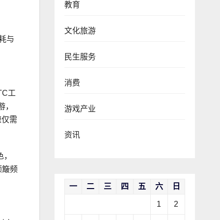
教育
文化旅游
耗与
民生服务
消费
TC工
游，
游戏产业
速仅需
资讯
色，
颠簸频
一
二
三
四
五
六
日
1
2