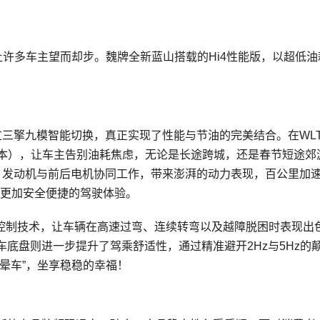
让许多车主望而却步。魏牌全新蓝山搭载的Hi4性能版，以超低油
过三擎九模智能切换，真正实现了性能与节油的完美结合。在WL
Max版本），让车主告别油耗焦虑，无论是长途跨城，还是春节短途郊
下，发动机与前后电机协同工作，带来澎湃的动力表现，百公里加
了更加安全便捷的驾驶体验。
矢量控制技术，让车辆在高速过弯、连续转弯以及越障脱困时表现出
底盘则进一步提升了驾乘舒适性，通过精准避开2Hz与5Hz的
晕车”，坐享稳稳的幸福！