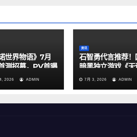
资讯
诺世界物语》7月
石智勇代言推荐！
日首测招募，PV首曝
暗黑独立游戏《天
定档7月6日上线！
4, 2026
ADMIN
7月 3, 2026
ADMIN