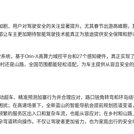
加剧，用户对驾驶安全的关注显著提升。尤其春节出游高峰期，
都让车主更加期待智能驾驶技术能真正为旅途提供安全保障和舒
能辅助驾驶系统，基于Orin-X高算力域控平台和27个感知硬件，真正实现
市、乡村还是山路，全国范围都能轻松适配，为车主提供从容且安全
主动超车、精准预测加塞行为并合理应对，路口锐角转弯和环岛绕
困扰；在高速场景下，全新蓝山的智能导航会提前规划匝道变道
频繁的服务区出入口和复杂车流，也能从容应对；在乡村和山路
杂弯道转向操作。不仅让驾驶者更加省力，也为家庭出行的安全
。