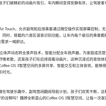
孩子们被精彩的动画片吸引，车内瞬间变得安静有序，让驾驶者
Air Touch，允许副驾和后排乘客通过隔空操作实现屏幕控制，
。同时，搭载的六音区语音识别功能，让车内每个座位的乘客都
有需求一喊即达。
音响，通过立体声动态转全景声技术，智能分配全车扬声器，为家庭成员
抒情老歌，还是孩子们在后排观看动画片，这种沉浸式的音效体
ffee OS 3智慧空间的多屏共享、智能交互和立体音效，能够
乐时光。
浸在驾驶乐趣中，副驾悠闲翻阅导航计划，孩子们欢笑不断，这
诠释吗？魏牌全新蓝山的Coffee OS 3智慧空间，让每一次家