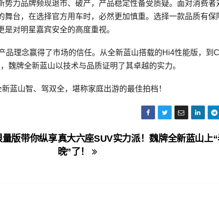
新势力品牌频现退市、破产，产品稳定性备受质疑。面对消费者
的舞台，在选择官方用车时，必然更加慎重。选择一款品质有保
更是对明星嘉宾安全的高度重视。
品理念赢得了市场的信任。从全新蓝山搭载的Hi4性能版，到Cof
3智慧空间，魏牌全新蓝山以技术与品质证明了其卓越的实力。
全新蓝山智、驾双全，堪称家庭出游的最佳拍档！
春限量版带你纵享
真大六座SUV实力派！魏牌全新蓝山上“
晚”了！