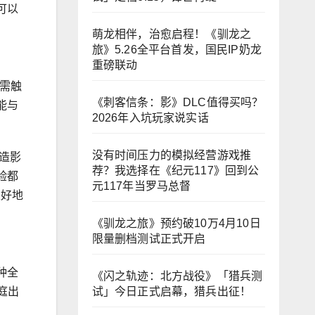
可以
萌龙相伴，治愈启程！《驯龙之
旅》5.26全平台首发，国民IP奶龙
重磅联动
无需触
《刺客信条：影》DLC值得买吗？
能与
2026年入坑玩家说实话
没有时间压力的模拟经营游戏推
营造影
荐？我选择在《纪元117》回到公
验都
元117年当罗马总督
很好地
《驯龙之旅》预约破10万4月10日
限量删档测试正式开启
种全
《闪之轨迹：北方战役》「猎兵测
试」今日正式启幕，猎兵出征！
庭出