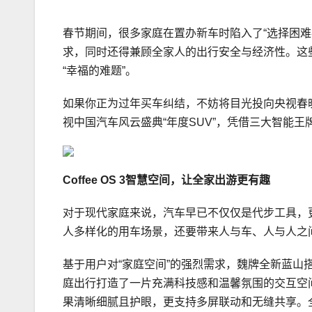
春节期间，很多家庭在置办新车时陷入了“选择困
求，同时还得兼顾全家人的出行安全与经济性。这
“幸福的难题”。
如果你正为过年买车纠结，不妨将目光投向央视春
视中国汽车风云盛典“年度SUV”，凭借三大智能
Coffee OS 3
智慧空间，让
全家出游
更有趣
对于现代家庭来说，汽车早已不仅仅是代步工具，
人多样化的用车场景，还要带来人与车、人与人之
基于用户对“家庭空间”的强烈需求，魏牌全新蓝山搭载
庭出行打造了一片充满科技感和温馨氛围的交互空间。1
果清晰细腻且护眼，更支持多屏联动和无缝共享。