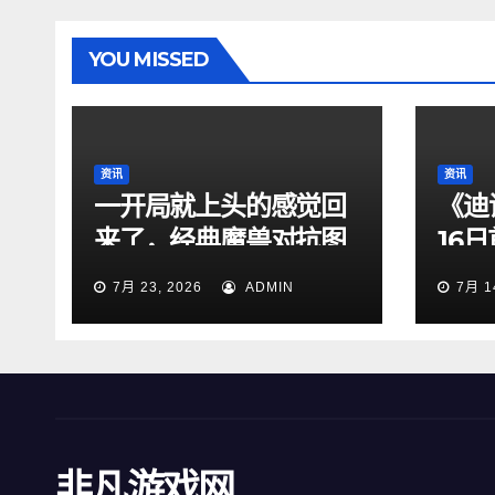
YOU MISSED
资讯
资讯
一开局就上头的感觉回
《迪
来了，经典魔兽对抗图
16
依旧够味
7月 23, 2026
ADMIN
7月 1
非凡游戏网