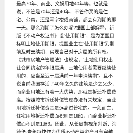
最高70年、商业、文娱用地40年等。也就是
说，不管是70年还是40年，不管你买的是住
宅、公寓，还是写字楼或商铺，都会有到期的那
一天。那么到期了怎么办呢?据国土部解释，新
版《不动产权证书》设“使用期限”，是为更醒目
标明土地使用期限，提醒业主在“使用期限”到期
前及时去续期，实现自己对于房屋的所有权。
《城市房地产管理法》也规定，“土地使用权出
让合同约定的年限届满，土地使用者需要继续使
用的，应当至迟于届满前一年申请续期”。且不
说当前我国存活了40年之久的建筑是少之又少，
而商业用地还有着一大优势，那就是拆迁补偿费
高。按照城市拆迁补偿管理办法有关规定，商业
用地拆迁补偿资金是远高过普宅的。一般而言，
住宅用地拆迁补偿面积则是1赔1，而商业拆迁补
偿面积则是1赔3。因此，从长周期视角判断，海
德堡·青年特快作为优质不动产类资产具有穿越