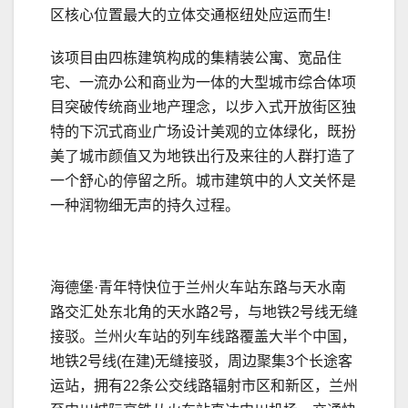
区核心位置最大的立体交通枢纽处应运而生!
该项目由四栋建筑构成的集精装公寓、宽品住
宅、一流办公和商业为一体的大型城市综合体项
目突破传统商业地产理念，以步入式开放街区独
特的下沉式商业广场设计美观的立体绿化，既扮
美了城市颜值又为地铁出行及来往的人群打造了
一个舒心的停留之所。城市建筑中的人文关怀是
一种润物细无声的持久过程。
海德堡·青年特快位于兰州火车站东路与天水南
路交汇处东北角的天水路2号，与地铁2号线无缝
接驳。兰州火车站的列车线路覆盖大半个中国，
地铁2号线(在建)无缝接驳，周边聚集3个长途客
运站，拥有22条公交线路辐射市区和新区，兰州