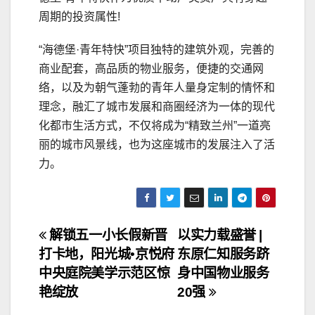
周期的投资属性!
“海德堡·青年特快”项目独特的建筑外观，完善的
商业配套，高品质的物业服务，便捷的交通网
络，以及为朝气蓬勃的青年人量身定制的情怀和
理念，融汇了城市发展和商圈经济为一体的现代
化都市生活方式，不仅将成为“精致兰州”一道亮
丽的城市风景线，也为这座城市的发展注入了活
力。
文
解锁五一小长假新晋
以实力载盛誉 |
打卡地，阳光城•京悦府
东原仁知服务跻
章
中央庭院美学示范区惊
身中国物业服务
导
艳绽放
20强