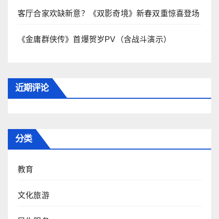
客厅合家欢缺新意？《双影奇境》新春双重惊喜登场
《金庸群侠传》首爆贺岁PV（含战斗演示）
近期评论
分类
教育
文化旅游