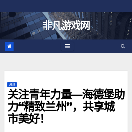
跳
至
内
非凡游戏网
容
资讯
关注青年力量—海德堡助
力“精致兰州”，共享城
市美好！