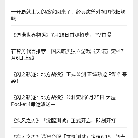
一开局就上头的感觉回来了，经典魔兽对抗图依旧够
味
《迪诺世界物语》7月16日首测招募，PV首曝
石智勇代言推荐！国风暗黑独立游戏《天诺》定档7
月6日上线！
《闪之轨迹：北方战役》正式公测 正统轨迹IP新作来
袭！
《闪之轨迹：北方战役》公测定档6月25日 大疆
Pocket 4幸运派送中
《疾风之刃》「觉醒测试」正式开启，即刻开打！
《疾风之刃》港澳台服「觉醒测试」定档6.15，锋芒