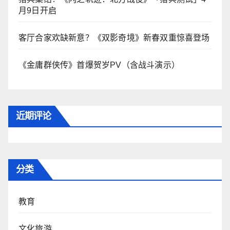
月9日开启
客厅合家欢缺新意？《双影奇境》新春双重惊喜登场
《金庸群侠传》首爆贺岁PV（含战斗演示）
近期评论
分类
教育
文化旅游