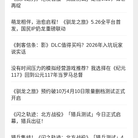
再绽
萌龙相伴，治愈启程！《驯龙之旅》5.26全平台首
发，国民IP奶龙重磅联动
《刺客信条：影》DLC值得买吗？2026年入坑玩家
说实话
没有时间压力的模拟经营游戏推荐？我选择在《纪元
117》回到公元117年当罗马总督
《驯龙之旅》预约破10万4月10日限量删档测试正式
开启
《闪之轨迹：北方战役》「猎兵测试」今日正式启
幕，猎兵出征！
猎兵集结！《闪之轨迹：北方战役》「猎兵测试」4