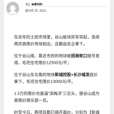
By
admin
5月 25, 2021
在去年的土拍市场里，谷山板块异军突起，连续
两宗高限价地块拍出，且都由名企拿下。
位于谷山南、靠近市府的地块被
招商蛇口
摇号竞
得，毛坯住宅限价12500元/平；
位于谷山东北角的地块
新城控股+长沙城发
底价
拿下，毛坯住宅限价13000元/平。
1.3万的限价也直逼“滨梅洋”三巨头，使谷山成为
高限价俱乐部一员。
时至今日，两项目都已揭开面纱，分别为【新城