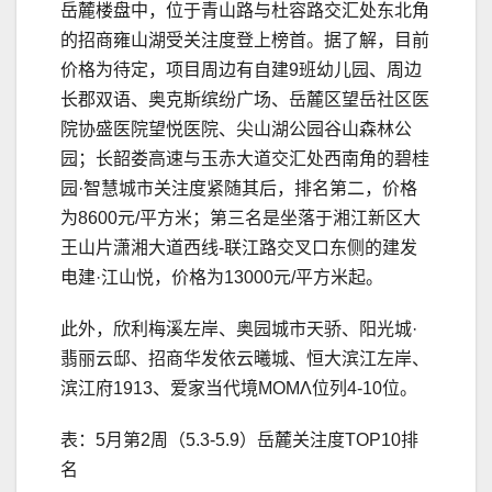
岳麓楼盘中，位于青山路与杜容路交汇处东北角
的招商雍山湖受关注度登上榜首。据了解，目前
价格为待定，项目周边有自建9班幼儿园、周边
长郡双语、奥克斯缤纷广场、岳麓区望岳社区医
院协盛医院望悦医院、尖山湖公园谷山森林公
园；长韶娄高速与玉赤大道交汇处西南角的碧桂
园·智慧城市关注度紧随其后，排名第二，价格
为8600元/平方米；第三名是坐落于湘江新区大
王山片潇湘大道西线-联江路交叉口东侧的建发
电建·江山悦，价格为13000元/平方米起。
此外，欣利梅溪左岸、奥园城市天骄、阳光城·
翡丽云邸、招商华发依云曦城、恒大滨江左岸、
滨江府1913、爱家当代境MOMΛ位列4-10位。
表：5月第2周（5.3-5.9）岳麓关注度TOP10排
名