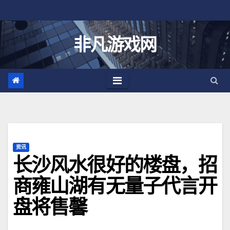
跳
至
内
非凡游戏网
容
资讯
长沙风水很好的楼盘，招
商雍山湖有无量子代言开
盘将售馨