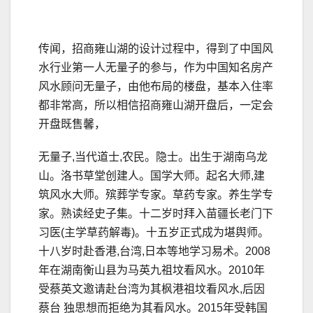
传闻，招商雍山湖的设计过程中，得到了中国风
水行业第一人无量子的参与，作为中国知名房产
风水顾问无量子，由他布局的楼盘，基本入住率
都非常高，所以相信招商雍山湖开盘后，一定会
开盘既售馨，
无量子,当代道士,农民。隐士。出生于湖南乌龙
山。洛书草堂创建人。国学大师。起名大师,建
筑风水大师。殡葬学专家。草药专家。养生学专
家。熟读经史子集。十二岁时拜入苗疆长老门下
习医(主学草药解毒)。十五岁正式成为堪舆师。
十八岁时赴香港,台湾,日本等地学习易术。2008
年在湖南衡山县为马英九祖坟看风水。2010年
受蔡英文邀请赴台湾为其枫港祖坟看风水,后因
蔡台 独思想而拒绝为其看风水。2015年受韩国