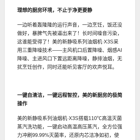
理想的厨房环境，不止于净更要静
一边听着轰隆隆的运行声音，一边烹饪，饭还没
做好，暴脾气先被逼出来了！长时间噪音污染，
这谁能受得了！美的新静吸系列油烟机·X3S采
用三重降噪技术——主风机口后置降噪、烟感AI
降噪、主进风口下置远距离降噪，静排油烟，无
扰烹饪创作，同时还能听见客厅的欢声悦耳。
一键自清洁，一键远程智控，美的新厨房的极简
操作
美的新静吸系列油烟机·X3S搭载110℃高温灭菌
蒸汽洗功能，一键启动高温高压蒸汽，全方位强
力冲刷99.99%灭菌率，还原内芯洁净如初，使