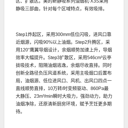
区、扩散区。美的新静吸系列油烟机·X3S采用
静吸三部曲，针对每个区域特点，有效吸排。
Step1炸起区，采用300mm低位闪吸，进风口靠
近烟源，闪吸90%以上油烟。Step2升腾区，采
用120°鹰翼导烟设计，余烟顺势加速上升，导烟
效率大幅提升。Step3扩散区，采用546cm³云亭
拢吸技术，阻隔油烟逃逸，余烟尽收直排。同时
创新全路径负压风道系统，采用主吸烟口后置布
局，油烟源、低位进风口、风机、出风口四点一
直线顺势直排，10万转/时变频驱动、860Pa最
大静压、23m³/min瞬时大吸力，强劲动力，助力
油烟净除，还原清新厨房环境，赋予烹饪更多期
待。