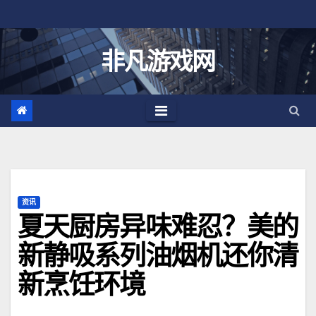
跳
至
内
非凡游戏网
容
资讯
夏天厨房异味难忍？美的
新静吸系列油烟机还你清
新烹饪环境