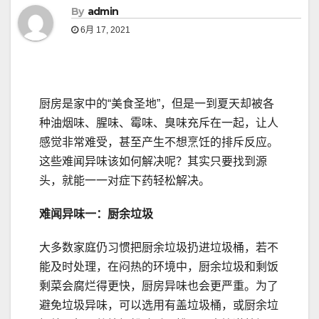
By
admin
6月 17, 2021
厨房是家中的“美食圣地”，但是一到夏天却被各
种油烟味、腥味、霉味、臭味充斥在一起，让人
感觉非常难受，甚至产生不想烹饪的排斥反应。
这些难闻异味该如何解决呢？其实只要找到源
头，就能一一对症下药轻松解决。
难闻异味
一：
厨余
垃圾
大多数家庭仍习惯把厨余垃圾扔进垃圾桶，若不
能及时处理，在闷热的环境中，厨余垃圾和剩饭
剩菜会腐烂得更快，厨房异味也会更严重。为了
避免垃圾异味，可以选用有盖垃圾桶，或厨余垃