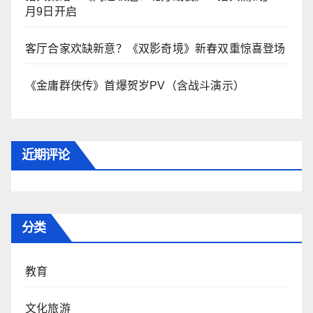
月9日开启
客厅合家欢缺新意？《双影奇境》新春双重惊喜登场
《金庸群侠传》首爆贺岁PV（含战斗演示）
近期评论
分类
教育
文化旅游