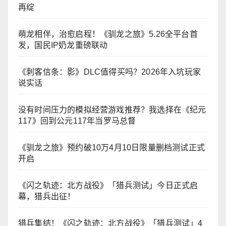
再绽
萌龙相伴，治愈启程！《驯龙之旅》5.26全平台首
发，国民IP奶龙重磅联动
《刺客信条：影》DLC值得买吗？2026年入坑玩家
说实话
没有时间压力的模拟经营游戏推荐？我选择在《纪元
117》回到公元117年当罗马总督
《驯龙之旅》预约破10万4月10日限量删档测试正式
开启
《闪之轨迹：北方战役》「猎兵测试」今日正式启
幕，猎兵出征！
猎兵集结！《闪之轨迹：北方战役》「猎兵测试」4