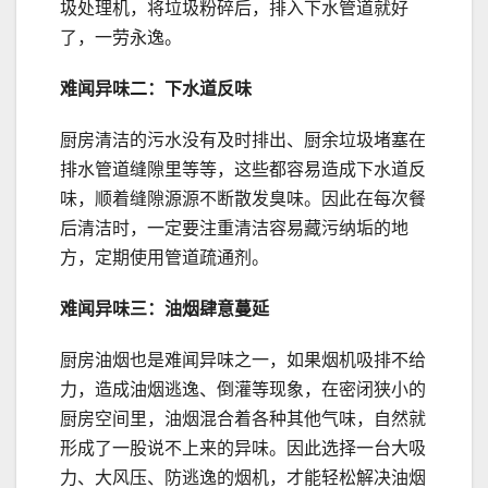
圾处理机，将垃圾粉碎后，排入下水管道就好
了，一劳永逸。
难闻异味
二：
下
水道反味
厨房清洁的污水没有及时排出、厨余垃圾堵塞在
排水管道缝隙里等等，这些都容易造成下水道反
味，顺着缝隙源源不断散发臭味。因此在每次餐
后清洁时，一定要注重清洁容易藏污纳垢的地
方，定期使用管道疏通剂。
难闻异味三
：
油烟肆意蔓延
厨房油烟也是难闻异味之一，如果烟机吸排不给
力，造成油烟逃逸、倒灌等现象，在密闭狭小的
厨房空间里，油烟混合着各种其他气味，自然就
形成了一股说不上来的异味。因此选择一台大吸
力、大风压、防逃逸的烟机，才能轻松解决油烟