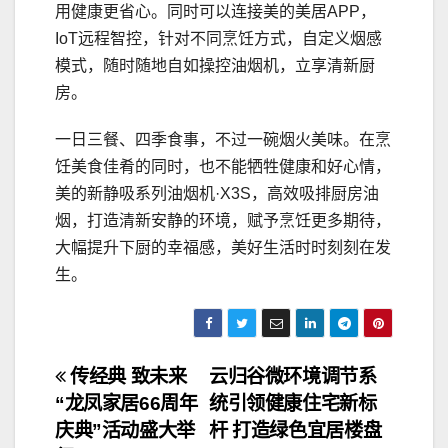
用健康更省心。同时可以连接美的美居APP，
IoT远程智控，针对不同烹饪方式，自定义烟感
模式，随时随地自如操控油烟机，立享清新厨
房。
一日三餐、四季食事，不过一碗烟火美味。在烹
饪美食佳肴的同时，也不能牺牲健康和好心情，
美的新静吸系列油烟机·X3S，高效吸排厨房油
烟，打造清新安静的环境，赋予烹饪更多期待，
大幅提升下厨的幸福感，美好生活时时刻刻在发
生。
文
传经典 致未来
云归谷微环境调节系
“龙凤家居66周年
统引领健康住宅新标
章
庆典”活动盛大举
杆 打造绿色宜居楼盘