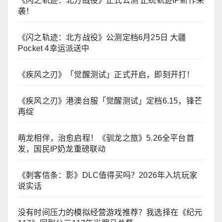
《闪之轨迹：北方战役》正式公测 正统轨迹IP新作来
袭！
《闪之轨迹：北方战役》公测定档6月25日 大疆
Pocket 4幸运派送中
《疾风之刃》「觉醒测试」正式开启，即刻开打！
《疾风之刃》港澳台服「觉醒测试」定档6.15，锋芒
再绽
萌龙相伴，治愈启程！《驯龙之旅》5.26全平台首
发，国民IP奶龙重磅联动
《刺客信条：影》DLC值得买吗？2026年入坑玩家
说实话
没有时间压力的模拟经营游戏推荐？我选择在《纪元