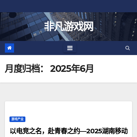
跳
至
内
非凡游戏网
容
月度归档：
2025年6月
游戏产业
以电竞之名，赴青春之约—2025湖南移动